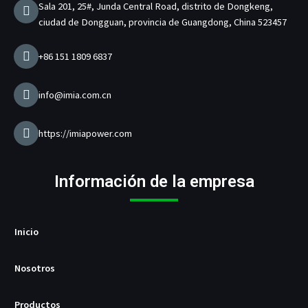
Sala 201, 25#, Junda Central Road, distrito de Dongkeng,
m
t
ciudad de Dongguan, provincia de Guangdong, China 523457
e
d
e
+86 151 1809 6837
c
a
r
info@imia.com.cn
g
a
d
https://imiapower.com
o
r
U
Información de la empresa
S
B
/
P
Inicio
D
Nosotros
Productos