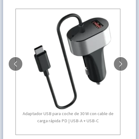
 de
Adaptador de viaje compacto de 17 W: solución de
Car
carga universal para viajeros