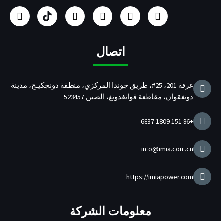
ف
ا
م
ي
ا
ت
ي
ن
و
ن
ل
و
س
س
ق
ك
ش
ي
ب
ت
ع
د
ر
ت
و
غ
Y
ي
ك
ر
اتصال
ك
ر
o
ن
ة
ا
u
ا
م
T
ل
غرفة 201، 25#، طريق جوندا المركزي، منطقة دونجكينج، مدينة
u
م
دونغقوان، مقاطعة قوانغدونغ، الصين 523457
b
ص
e
ن
ع
+86 151 1809 6837
ة
ل
ش
info@imia.com.cn
ا
ح
ن
https://imiapower.com
U
S
B
معلومات الشركة
/