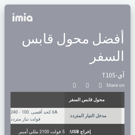
أفضل محول قابس
السفر
آي-T105
محول قابس السفر
6A كحد أقصى. 100 - 240
مدخل التيار المتردد:
فولت تيار متردد
إخراج USB:
5 فولت 2100 مللي أمبير