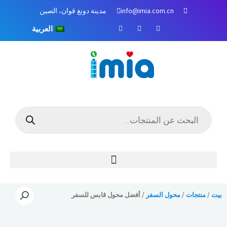
خطي
info@imia.com.cn
مدينة دونغ قوان، الصين
لى
ف
م
ا
لمحتوى
العربية
ي
و
ن
س
ق
س
ب
ع
ت
و
Y
غ
ك
o
ر
u
ا
T
م
u
b
e
البحث
عن
المنتجات
بيت
/
منتجات
/
محول السفر
/ أفضل محول قابس للسفر