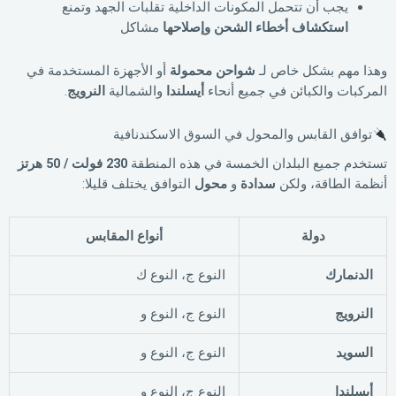
يجب أن تتحمل المكونات الداخلية تقلبات الجهد وتمنع
استكشاف أخطاء الشحن وإصلاحها
مشاكل
وهذا مهم بشكل خاص لـ
شواحن محمولة
أو الأجهزة المستخدمة في
المركبات والكبائن في جميع أنحاء
أيسلندا
والشمالية
النرويج
.
توافق القابس والمحول في السوق الاسكندنافية
تستخدم جميع البلدان الخمسة في هذه المنطقة
230 فولت / 50 هرتز
أنظمة الطاقة، ولكن
سدادة
و
محول
التوافق يختلف قليلا:
دولة
أنواع المقابس
الدنمارك
النوع ج، النوع ك
النرويج
النوع ج، النوع و
السويد
النوع ج، النوع و
أيسلندا
النوع ج، النوع و