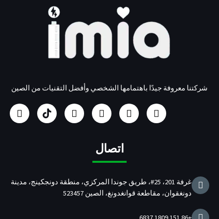
شركتنا معروفة جيدًا باهتمامها الشخصي وأفضل التقنيات من الصين
ف
ا
م
ي
ا
ت
ي
ن
و
ن
ل
و
س
س
ق
ك
ش
ي
ب
ت
ع
د
ر
ت
و
غ
Y
ي
ك
ر
اتصال
ك
ر
o
ن
ة
ا
u
ا
م
T
ل
غرفة 201، 25#، طريق جوندا المركزي، منطقة دونجكينج، مدينة
u
م
دونغقوان، مقاطعة قوانغدونغ، الصين 523457
b
ص
e
ن
ع
+86 151 1809 6837