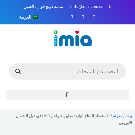
خطي
info@imia.com.cn
مدينة دونغ قوان، الصين
لى
ف
م
ا
لمحتوى
العربية
ي
و
ن
س
ق
س
ب
ع
ت
و
Y
غ
ك
o
ر
u
ا
T
م
u
b
e
البحث
عن
المنتجات
بيت
/
مدونة
/ الاستعداد للمناخ البارد: معايير شواحن USB في دول الشمال
الأوروبي