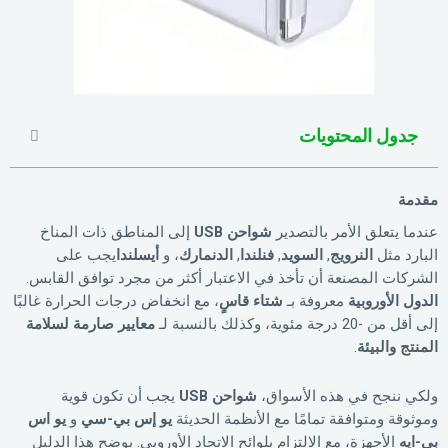
جدول المحتويات
مقدمة
عندما يتعلق الأمر بالتصدير
شواحن USB
إلى المناطق ذات المناخ
البارد مثل
النرويج
,
السويد
,
فنلندا
,
الدنمارك
، و
أيسلندا
يجب على
الشركات المصنعة أن تأخذ في الاعتبار أكثر من مجرد توافق القابس.
الدول الأوروبية
معروفة بـ
شتاء قاسٍ
، مع انخفاض درجات الحرارة غالبًا
إلى أقل من -20 درجة مئوية، وكذلك بالنسبة لـ
معايير صارمة لسلامة
المنتج والبيئة
.
ولكي ننجح في هذه الأسواق،
شواحن USB
يجب أن تكون قوية
وموثوقة ومتوافقة تمامًا مع الأنظمة الحديثة
يو إس بي-سي
و
يو اس
بي-ايه
الأجهزة، مع الالتزام بلوائح الاتحاد الأوروبي. يوضح هذا الدليل