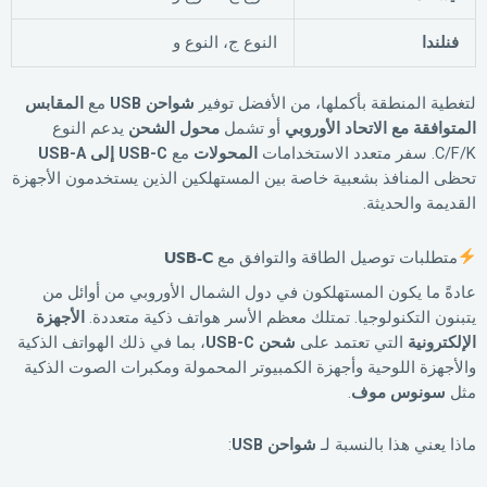
فنلندا
النوع ج، النوع و
لتغطية المنطقة بأكملها، من الأفضل توفير
شواحن USB
مع
المقابس
المتوافقة مع الاتحاد الأوروبي
أو تشمل
محول الشحن
يدعم النوع
C/F/K. سفر متعدد الاستخدامات
المحولات
مع
USB-C إلى USB-A
تحظى المنافذ بشعبية خاصة بين المستهلكين الذين يستخدمون الأجهزة
القديمة والحديثة.
متطلبات توصيل الطاقة والتوافق مع USB-C
عادةً ما يكون المستهلكون في دول الشمال الأوروبي من أوائل من
يتبنون التكنولوجيا. تمتلك معظم الأسر هواتف ذكية متعددة.
الأجهزة
الإلكترونية
التي تعتمد على
شحن USB-C
، بما في ذلك الهواتف الذكية
والأجهزة اللوحية وأجهزة الكمبيوتر المحمولة ومكبرات الصوت الذكية
مثل
سونوس موف
.
ماذا يعني هذا بالنسبة لـ
شواحن USB
: