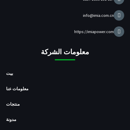
ة
ل
ش
info@imia.com.cn
ا
ح
ن
https://imiapower.com
U
S
B
معلومات الشركة
/
p
d
بيت
معلومات عنا
منتجات
مدونة