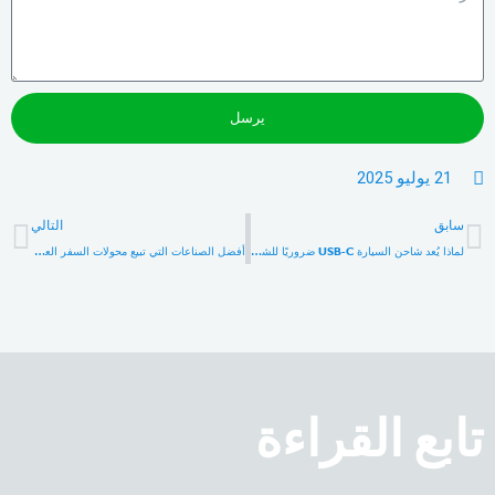
يرسل
21 يوليو 2025
السابق
الت
سابق
التالي
لماذا يُعد شاحن السيارة USB-C ضروريًا للشحن السريع والآمن في عام 2025
أفضل الصناعات التي تبيع محولات السفر العالمية: دليل سوق B2B
تابع القراءة