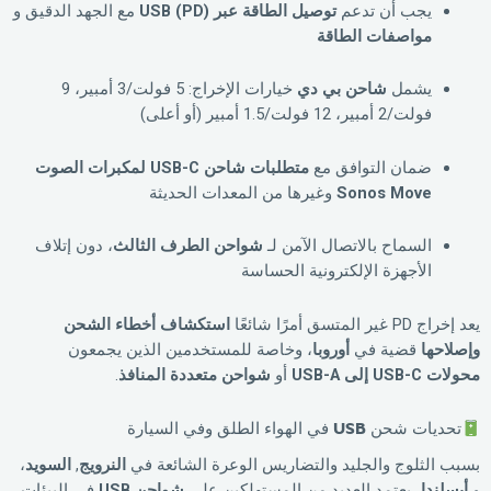
يجب أن تدعم
توصيل الطاقة عبر USB (PD)
مع الجهد الدقيق و
مواصفات الطاقة
يشمل
شاحن بي دي
خيارات الإخراج: 5 فولت/3 أمبير، 9
فولت/2 أمبير، 12 فولت/1.5 أمبير (أو أعلى)
ضمان التوافق مع
متطلبات شاحن USB-C لمكبرات الصوت
Sonos Move
وغيرها من المعدات الحديثة
السماح بالاتصال الآمن لـ
شواحن الطرف الثالث
، دون إتلاف
الأجهزة الإلكترونية الحساسة
يعد إخراج PD غير المتسق أمرًا شائعًا
استكشاف أخطاء الشحن
وإصلاحها
قضية في
أوروبا
، وخاصة للمستخدمين الذين يجمعون
محولات USB-C إلى USB-A
أو
شواحن متعددة المنافذ
.
تحديات شحن USB في الهواء الطلق وفي السيارة
بسبب الثلوج والجليد والتضاريس الوعرة الشائعة في
النرويج
,
السويد
،
و
أيسلندا
، يعتمد العديد من المستهلكين على
شواحن USB
في البيئات