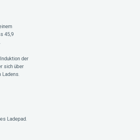
 einem
is 45,9
.
Induktion der
r sich über
n Ladens.
oses Ladepad.