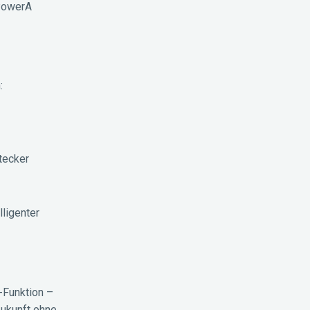
 PowerA
:
tecker
lligenter
-Funktion –
Zukunft ohne