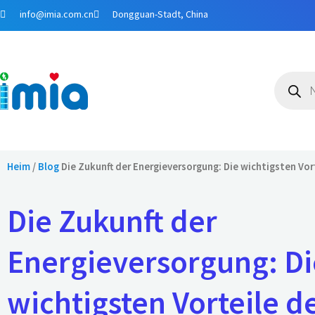
Zum
info@imia.com.cn
Dongguan-Stadt, China
Inhalt
springen
Produkt
Heim
/
Blog
Die Zukunft der Energieversorgung: Die wichtigsten Vor
Die Zukunft der
Energieversorgung: Di
wichtigsten Vorteile d