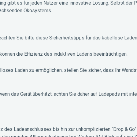
g gibt es für jeden Nutzer eine innovative Lösung. Selbst der
s wachsenden Ökosystems.
chten Sie bitte diese Sicherheitstipps für das kabellose Laden
können die Effizienz des induktiven Ladens beeinträchtigen.
loses Laden zu ermöglichen, stellen Sie sicher, dass Ihr Wands
wenn das Gerät überhitzt; achten Sie daher auf Ladepads mit inte
z des Ladeanschlusses bis hin zur unkomplizierten “Drop & Go”
den meisten Alltagssituationen bei Weitem. Mit Blick auf eine 