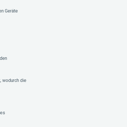
en Geräte
oden
, wodurch die
ses