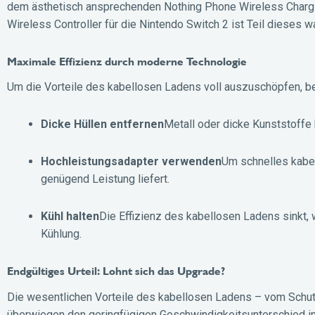
dem ästhetisch ansprechenden Nothing Phone Wireless Chargin
Wireless Controller für die Nintendo Switch 2 ist Teil diese
Maximale Effizienz durch moderne Technologie
Um die Vorteile des kabellosen Ladens voll auszuschöpfen, bea
Dicke Hüllen entfernen
Metall oder dicke Kunststoffe 
Hochleistungsadapter verwenden
Um schnelles kabel
genügend Leistung liefert.
Kühl halten
Die Effizienz des kabellosen Ladens sinkt, 
Kühlung.
Endgültiges Urteil: Lohnt sich das Upgrade?
Die wesentlichen Vorteile des kabellosen Ladens – vom Schut
überwiegen den geringfügigen Geschwindigkeitsunterschied in 