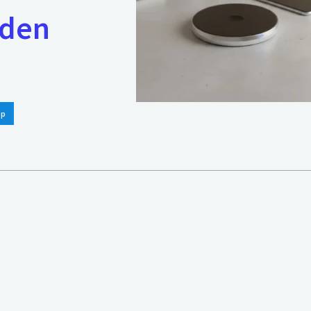
 den
pp