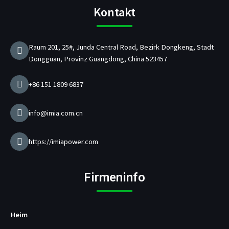
e
t
t
k
s
t
b
a
u
e
t
t
Kontakt
o
g
b
d
e
e
o
r
e
i
l
r
k
a
n
l
Raum 201, 25#, Junda Central Road, Bezirk Dongkeng, Stadt
m
e
Dongguan, Provinz Guangdong, China 523457
r
v
o
+86 151 1809 6837
n
U
S
info@imia.com.cn
B
-
/
https://imiapower.com
P
D
-
Firmeninfo
L
a
d
e
Heim
g