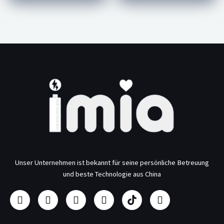
Unser Unternehmen ist bekannt für seine persönliche Betreuung
und beste Technologie aus China
F
I
Y
L
H
T
a
n
o
i
e
w
c
s
u
n
r
i