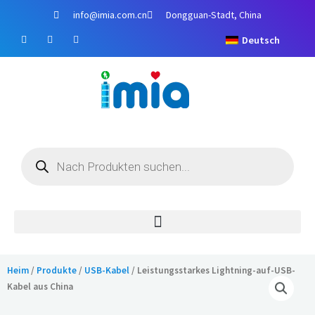
Zum
info@imia.com.cn
Dongguan-Stadt, China
Inhalt
F
Y
I
springen
Deutsch
a
o
n
c
u
s
e
t
t
b
u
a
o
b
g
o
e
r
k
a
m
Produktsuche
Heim
/
Produkte
/
USB-Kabel
/ Leistungsstarkes Lightning-auf-USB-
Kabel aus China