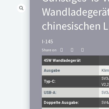
Wandladegerä
chinesischen L
I-145
45W Wandladegerät
Ausgabe
Klim
5V3
Typ-C:
V2,
USB-A:
5V3
Doppelte Ausgabe:
5V4