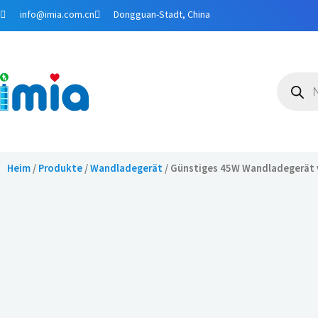
Zum
info@imia.com.cn
Dongguan-Stadt, China
Inhalt
springen
Produkt
Heim
/
Produkte
/
Wandladegerät
/ Günstiges 45W Wandladegerät 