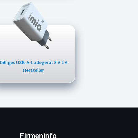
billiges USB-A-Ladegerät 5 V 2 A
Hersteller
Firmeninfo