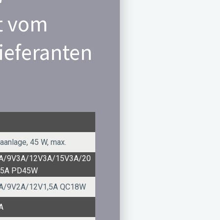
t vom
ieferanten
aanlage, 45 W, max.
A/9V3A/12V3A/15V3A/20
25A PD45W
A/9V2A/12V1,5A QC18W
A