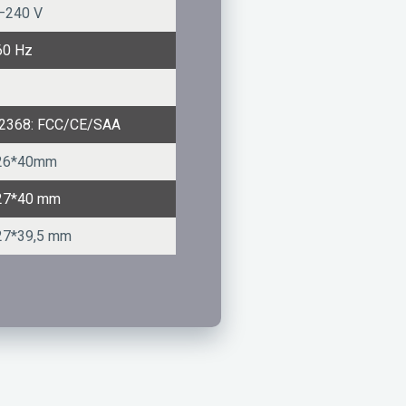
–240 V
60 Hz
2368: FCC/CE/SAA
26*40mm
27*40 mm
27*39,5 mm