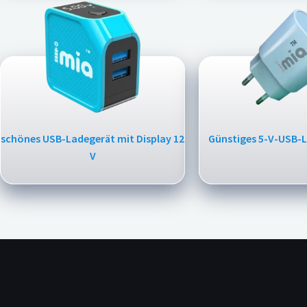
schönes USB-Ladegerät mit Display 12
Günstiges 5-V-USB-L
V