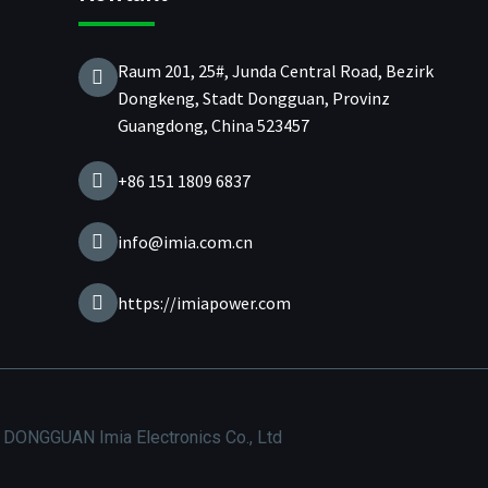
Raum 201, 25#, Junda Central Road, Bezirk
Dongkeng, Stadt Dongguan, Provinz
Guangdong, China 523457
+86 151 1809 6837
info@imia.com.cn
https://imiapower.com
 DONGGUAN Imia Electronics Co., Ltd