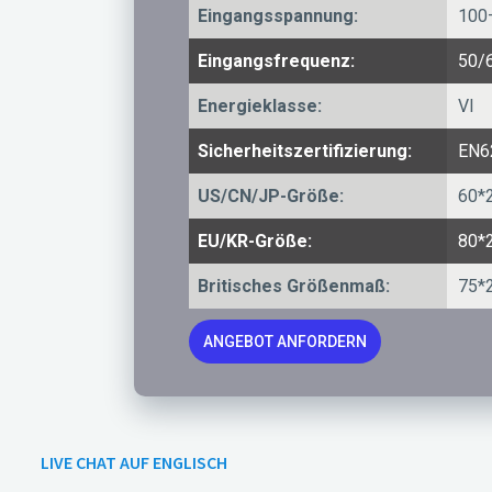
Eingangsspannung:
100
Eingangsfrequenz:
50/
Energieklasse:
VI
Sicherheitszertifizierung:
EN6
US/CN/JP-Größe:
60*
EU/KR-Größe:
80*
Britisches Größenmaß:
75*
ANGEBOT ANFORDERN
LIVE CHAT AUF ENGLISCH