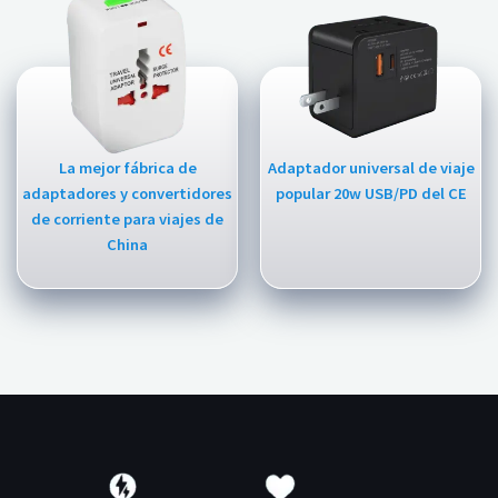
La mejor fábrica de
Adaptador universal de viaje
adaptadores y convertidores
popular 20w USB/PD del CE
de corriente para viajes de
China