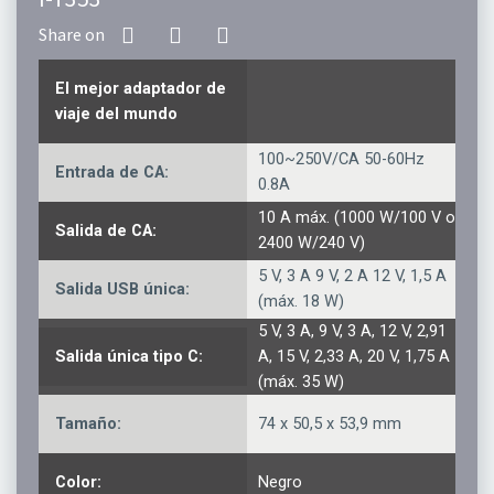
El mejor adaptador de
viaje del mundo
100~250V/CA 50-60Hz
Entrada de CA:
0.8A
10 A máx. (1000 W/100 V o
Salida de CA:
2400 W/240 V)
5 V, 3 A 9 V, 2 A 12 V, 1,5 A
Salida USB única:
(máx. 18 W)
5 V, 3 A, 9 V, 3 A, 12 V, 2,91
Salida única tipo C:
A, 15 V, 2,33 A, 20 V, 1,75 A
(máx. 35 W)
Tamaño:
74 x 50,5 x 53,9 mm
Color:
Negro