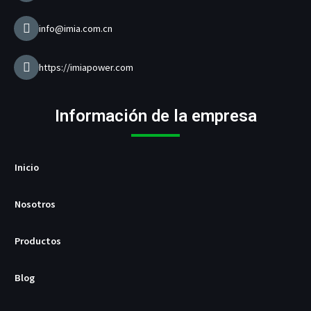
c
a
r
info@imia.com.cn
g
a
d
https://imiapower.com
o
r
U
Información de la empresa
S
B
/
P
Inicio
D
Nosotros
Productos
Blog