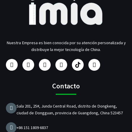
Nuestra Empresa es bien conocida por su atención personalizada y
distribuye la mejor tecnología de China.
F
I
Y
L
F
G
a
n
o
i
a
o
c
s
u
n
b
r
e
t
T
k
r
j
b
a
u
e
i
e
Contacto
o
g
b
d
c
o
o
r
e
I
a
k
a
n
n
Sala 201, 25#, Junda Central Road, distrito de Dongkeng,
m
t
ciudad de Dongguan, provincia de Guangdong, China 523457
e
d
e
+86 151 1809 6837