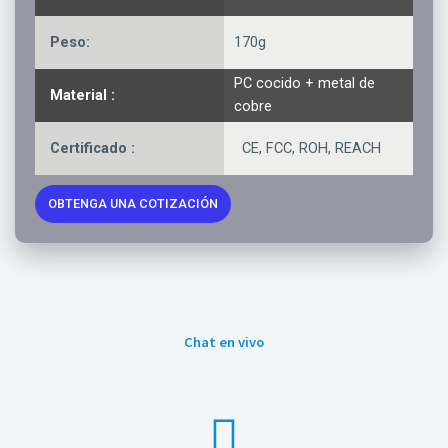
Peso:
170g
PC cocido + metal de
Material :
cobre
Certificado :
CE, FCC, ROH, REACH
OBTENGA UNA COTIZACIÓN
Chat en vivo