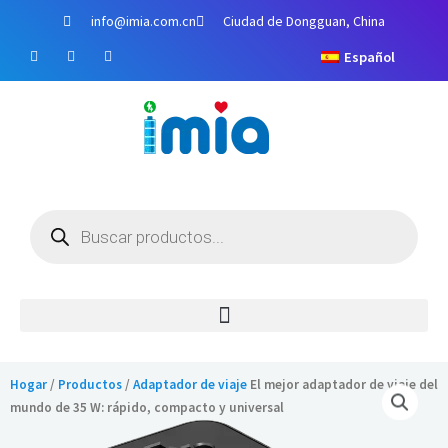
Ir
info@imia.com.cn
Ciudad de Dongguan, China
al
F
Y
I
contenido
Español
a
o
n
c
u
s
e
T
t
b
u
a
o
b
g
o
e
r
k
a
m
Búsqueda
de
productos
Hogar
/
Productos
/
Adaptador de viaje
El mejor adaptador de viaje del
mundo de 35 W: rápido, compacto y universal