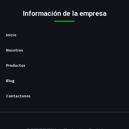
o
r
U
Información de la empresa
S
B
/
P
Inicio
D
Nosotros
Productos
Blog
Contactanos