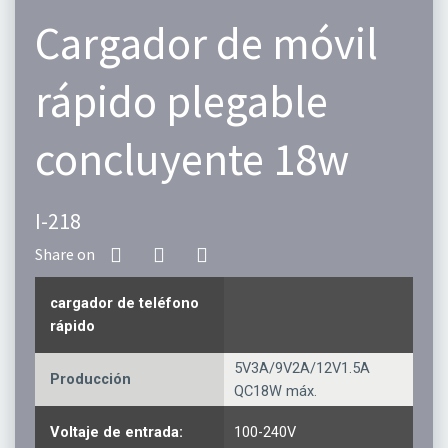
Cargador de móvil
rápido plegable
concluyente 18w
I-218
cargador de teléfono
rápido
5V3A/9V2A/12V1.5A
Producción
QC18W máx.
Voltaje de entrada:
100-240V