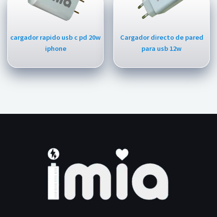
cargador rapido usb c pd 20w
Cargador directo de pared
iphone
para usb 12w