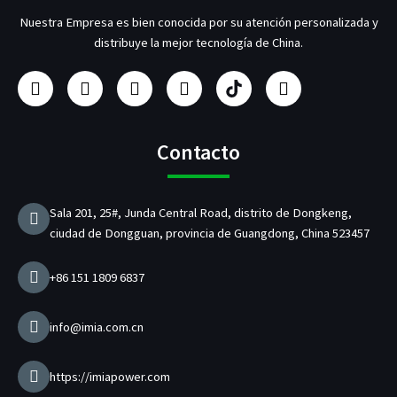
Nuestra Empresa es bien conocida por su atención personalizada y
distribuye la mejor tecnología de China.
F
I
Y
L
F
G
a
n
o
i
a
o
c
s
u
n
b
r
e
t
T
k
r
j
b
a
u
e
i
e
Contacto
o
g
b
d
c
o
o
r
e
I
a
k
a
n
n
Sala 201, 25#, Junda Central Road, distrito de Dongkeng,
m
t
ciudad de Dongguan, provincia de Guangdong, China 523457
e
d
e
+86 151 1809 6837
c
a
r
info@imia.com.cn
g
a
d
https://imiapower.com