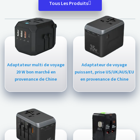
Tous Les Produits
Adaptateur multi de voyage
Adaptateur de voyage
20 W bon marché en
puissant, prise US/UK/AUS/EU
provenance de Chine
en provenance de Chine