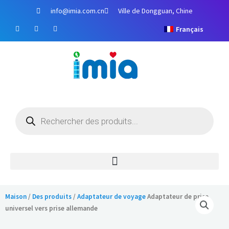
Aller
info@imia.com.cn
Ville de Dongguan, Chine
au
F
Y
I
contenu
Français
a
o
n
c
u
s
e
t
t
b
u
a
o
b
g
o
e
r
k
a
m
Recherche
de
produits
Maison
/
Des produits
/
Adaptateur de voyage
Adaptateur de prise
universel vers prise allemande