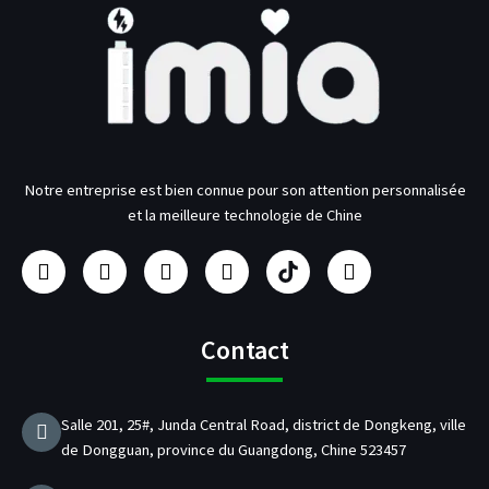
Notre entreprise est bien connue pour son attention personnalisée
et la meilleure technologie de Chine
F
I
Y
L
F
T
a
n
o
i
a
w
c
s
u
n
b
i
e
t
t
k
r
t
b
a
u
e
i
t
Contact
o
g
b
d
c
e
o
r
e
i
a
r
k
a
n
n
Salle 201, 25#, Junda Central Road, district de Dongkeng, ville
m
t
de Dongguan, province du Guangdong, Chine 523457
d
e