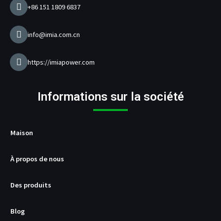
c
+86 151 1809 6837
h
a
r
info@imia.com.cn
g
e
u
https://imiapower.com
r
U
S
Informations sur la société
B
/
P
D
Maison
À propos de nous
Des produits
Blog