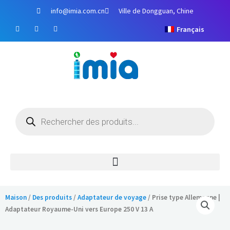
Aller
info@imia.com.cn
Ville de Dongguan, Chine
au
F
Y
I
contenu
Français
a
o
n
c
u
s
e
t
t
b
u
a
o
b
g
o
e
r
k
a
m
Recherche
de
produits
Maison
/
Des produits
/
Adaptateur de voyage
/ Prise type Allemagne |
Adaptateur Royaume-Uni vers Europe 250 V 13 A