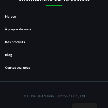
B
/
P
D
Maison
À propos de nous
Des produits
Blog
Contactez-nous
© DONGGUAN Imia Electronics Co., Ltd