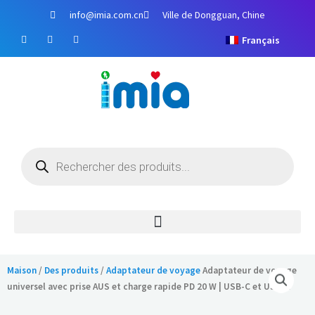
Aller
info@imia.com.cn
Ville de Dongguan, Chine
au
F
Y
I
contenu
Français
a
o
n
c
u
s
e
t
t
b
u
a
o
b
g
o
e
r
k
a
m
Recherche
de
produits
Maison
/
Des produits
/
Adaptateur de voyage
Adaptateur de voyage
universel avec prise AUS et charge rapide PD 20 W | USB-C et USB-A