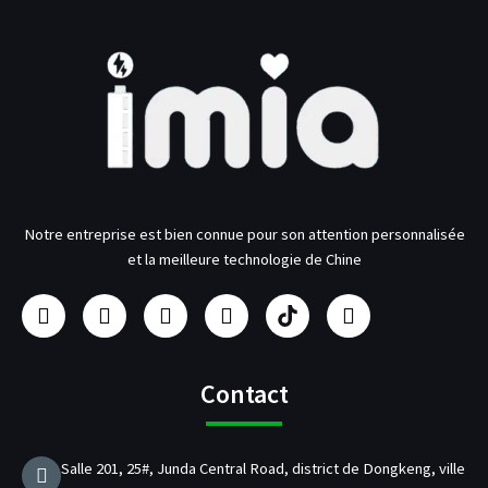
Notre entreprise est bien connue pour son attention personnalisée
et la meilleure technologie de Chine
F
I
Y
L
F
T
a
n
o
i
a
w
c
s
u
n
b
i
e
t
t
k
r
t
b
a
u
e
i
t
Contact
o
g
b
d
c
e
o
r
e
i
a
r
k
a
n
n
Salle 201, 25#, Junda Central Road, district de Dongkeng, ville
m
t