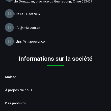
de Dongguan, province du Guangdong, Chine 523457
d
e
c
+86 151 1809 6837
h
a
r
info@imia.com.cn
g
e
u
https://imiapower.com
r
U
S
Informations sur la société
B
/
P
D
Maison
À propos de nous
Des produits