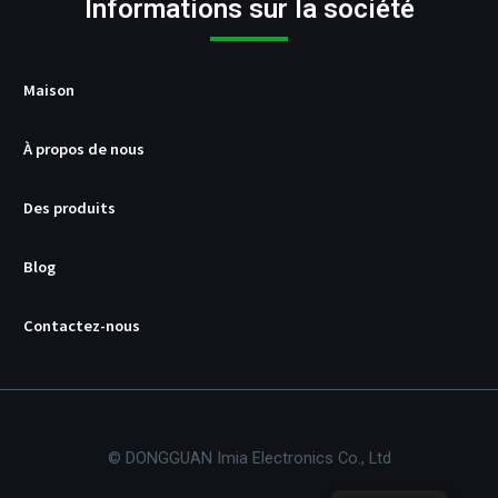
S
Informations sur la société
B
/
P
D
Maison
À propos de nous
Des produits
Blog
Contactez-nous
© DONGGUAN Imia Electronics Co., Ltd