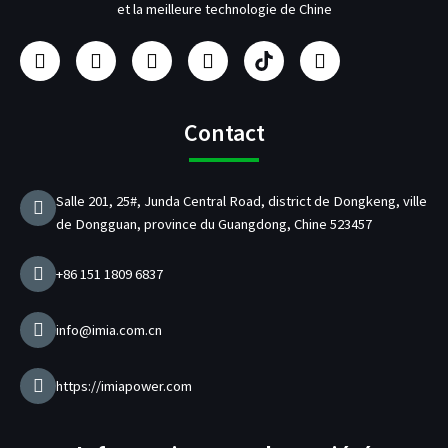
et la meilleure technologie de Chine
F
I
Y
L
F
T
a
n
o
i
a
w
c
s
u
n
b
i
e
t
t
k
r
t
b
a
u
e
i
t
Contact
o
g
b
d
c
e
o
r
e
i
a
r
k
a
n
n
Salle 201, 25#, Junda Central Road, district de Dongkeng, ville
m
t
de Dongguan, province du Guangdong, Chine 523457
d
e
c
+86 151 1809 6837
h
a
r
info@imia.com.cn
g
e
u
https://imiapower.com
r
U