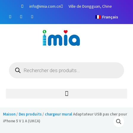
Aller
info@imia.com.cn
Ville de Dongguan, Chine
au
F
Y
I
contenu
Français
a
o
n
c
u
s
e
t
t
b
u
a
o
b
g
o
e
r
k
a
m
Recherche
de
produits
Maison
/
Des produits
/
chargeur mural
Adaptateur USB pas cher pour
iPhone 5 V 1 A (UKCA)