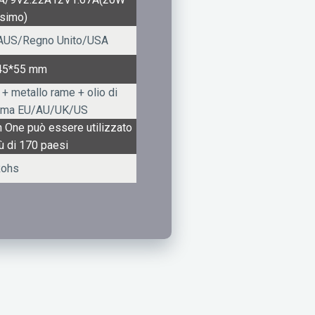
simo)
AUS/Regno Unito/USA
45*55 mm
+ metallo rame + olio di
ma EU/AU/UK/US
in One può essere utilizzato
iù di 170 paesi
Rohs