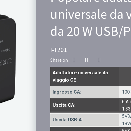
universale da 
da 20 W USB/
I-T201
Adattatore universale da
viaggio CE
Ingresso CA:
100
6 A
Uscita CA:
1.3
5V3A
Uscita USB-A:
18W
5V3