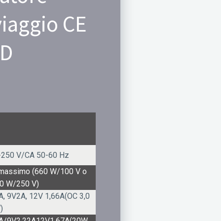
viaggio CE
PD
-250 V/CA 50-60 Hz
 massimo (660 W/100 V o
30 W/250 V)
, 9V2A, 12V 1,66A(OC 3,0
)
A/9V2.22A12V1.67A(20W