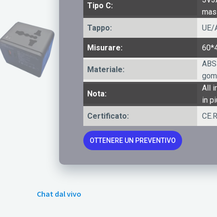
Tipo C:
mas
Tappo:
UE/
Misurare:
60*
ABS 
Materiale:
gom
All 
Nota:
in p
Certificato:
CE.
OTTENERE UN PREVENTIVO
Chat dal vivo