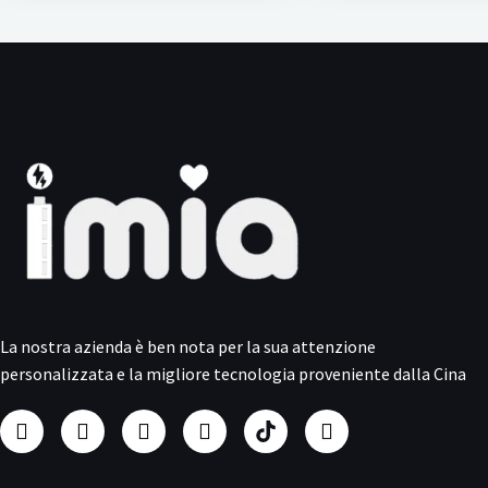
La nostra azienda è ben nota per la sua attenzione
personalizzata e la migliore tecnologia proveniente dalla Cina
F
I
Y
L
P
T
a
n
o
i
r
w
c
s
u
n
o
i
e
t
t
k
d
t