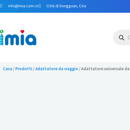
Salta
info@imia.com.cn
Città di Dongguan, Cina
al
contenuto
Ricerca
prodotti
Casa
/
Prodotti
/
Adattatore da viaggio
/ Adattatore universale da