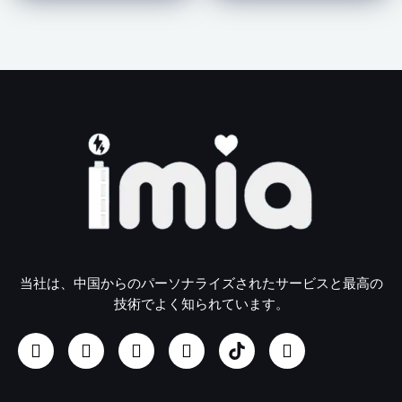
当社は、中国からのパーソナライズされたサービスと最高の
技術でよく知られています。
フ
イ
ユ
リ
U
ツ
ェ
ン
ー
ン
S
イ
イ
ス
チ
ク
B
ッ
ス
タ
ュ
ト
/
タ