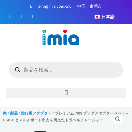
コ
info@imia.com.cn
中国、東莞市
ン
フ
ユ
イ
テ
日本語
ェ
ー
ン
イ
チ
ス
ン
ス
ュ
タ
ツ
ブ
ー
グ
ッ
ブ
ラ
に
ク
ム
ス
キ
ッ
商
プ
品
検
索
家
/
製品
/
旅行用アダプター
/ プレミアム 70W プラグアダプターセット –
USB-C とマルチポート出力を備えたトラベルチャージャー