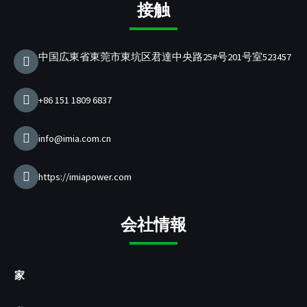
ブ
グ
ー
イ
P
ー
接触
ッ
ラ
ブ
ン
D
ク
ム
充
電
中国広東省東莞市東坑区君達中央路25#号201号室523457
器
メ
ー
+86 151 1809 6837
カ
ー
info@imia.com.cn
https://imiapower.com
会社情報
家