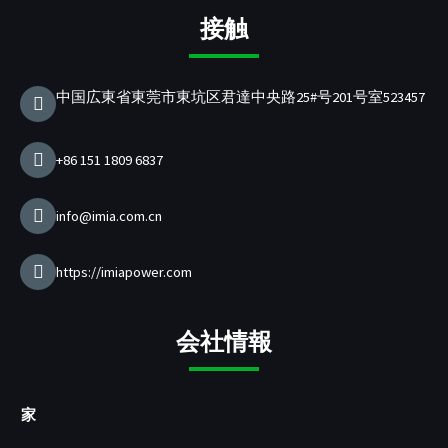
ス
タ
ュ
ト
/
タ
ブ
グ
ー
イ
P
ー
接触
ッ
ラ
ブ
ン
D
ク
ム
充
電
中国広東省東莞市東坑区君達中央路25#号201号室523457
器
メ
ー
+86 151 1809 6837
カ
ー
info@imia.com.cn
https://imiapower.com
会社情報
家