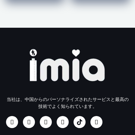
当社は、中国からのパーソナライズされたサービスと最高の
技術でよく知られています。
フ
イ
ユ
リ
U
ツ
ェ
ン
ー
ン
S
イ
イ
ス
チ
ク
B
ッ