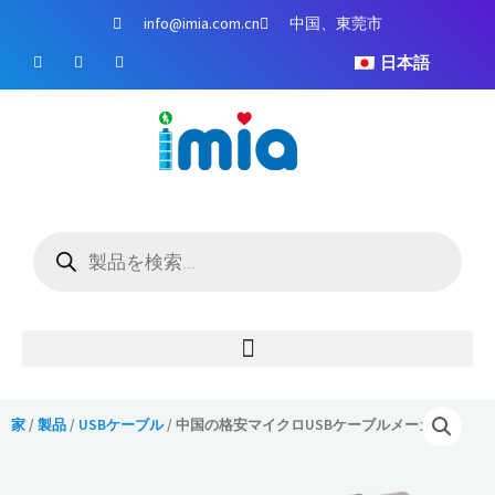
コ
info@imia.com.cn
中国、東莞市
ン
フ
ユ
イ
テ
日本語
ェ
ー
ン
イ
チ
ス
ン
ス
ュ
タ
ツ
ブ
ー
グ
ッ
ブ
ラ
に
ク
ム
ス
キ
ッ
商
プ
品
検
索
家
/
製品
/
USBケーブル
/ 中国の格安マイクロUSBケーブルメーカー