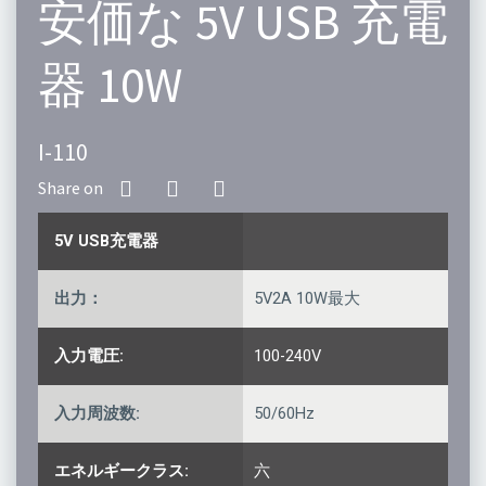
安価な 5V USB 充電
器 10W
I-110
5V USB充電器
出力：
5V2A 10W最大
入力電圧:
100-240V
入力周波数:
50/60Hz
エネルギークラス:
六