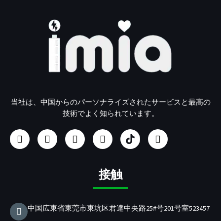
当社は、中国からのパーソナライズされたサービスと最高の
技術でよく知られています。
フ
イ
ユ
リ
U
ツ
ェ
ン
ー
ン
S
イ
イ
ス
チ
ク
B
ッ
ス
タ
ュ
ト
/
タ
ブ
グ
ー
イ
P
ー
接触
ッ
ラ
ブ
ン
D
ク
ム
充
電
中国広東省東莞市東坑区君達中央路25#号201号室523457
器