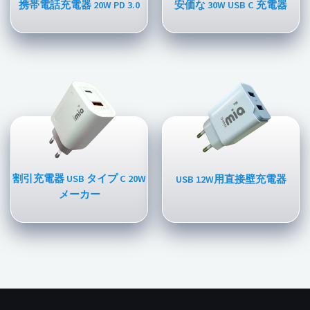
携帯電話充電器 20W PD 3.0
安価な 30W USB C 充電器
割引充電器 USB タイプ C 20W
USB 12W用直接壁充電器
メーカー