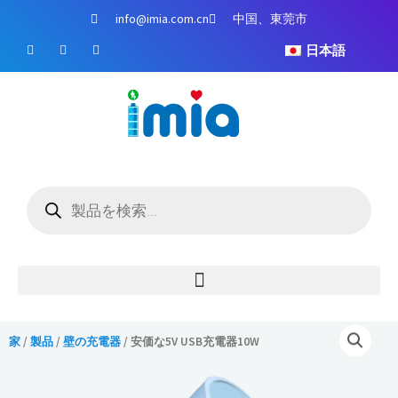
コ
info@imia.com.cn
中国、東莞市
ン
フ
ユ
イ
テ
日本語
ェ
ー
ン
イ
チ
ス
ン
ス
ュ
タ
ツ
ブ
ー
グ
ッ
ブ
ラ
に
ク
ム
ス
キ
ッ
商
プ
品
検
索
家
/
製品
/
壁の充電器
/ 安価な5V USB充電器10W