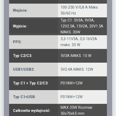
100-250 V/0,8 A Maks.
Wejście:
50/60 Hz
Typ C1: 5V3A, 9V3A,
Wyjście:
12V2.5A, 15V2A, 20V1.5A
MAKS. 30W
3,3-11V3A, 3,3-16V2A
PPS:
maks. 33 W
Typ C2/C3:
5V3A MAKS. 15 W
USB1/USB2:
5V2.4A MAKS. 12W
Typ C1 + Typ C2/C3:
PD18W+12W
Typ C1+USB:
PD18W+12W
MAX 33W Rozmiar:
Całkowita wydajność:
50x70x65 mm