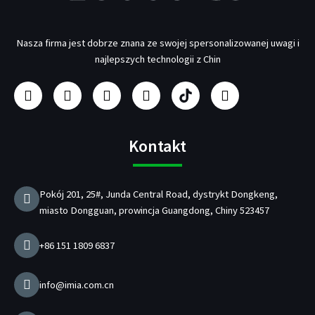
Nasza firma jest dobrze znana ze swojej spersonalizowanej uwagi i
najlepszych technologii z Chin
F
I
y
L
P
Ś
a
n
o
i
r
w
c
s
u
n
o
i
e
t
t
k
d
e
b
a
u
e
u
r
Kontakt
o
g
b
d
c
g
o
r
e
i
e
o
k
a
n
n
t
Pokój 201, 25#, Junda Central Road, dystrykt Dongkeng,
m
t
miasto Dongguan, prowincja Guangdong, Chiny 523457
a
ł
a
d
+86 151 1809 6837
o
w
a
info@imia.com.cn
r
e