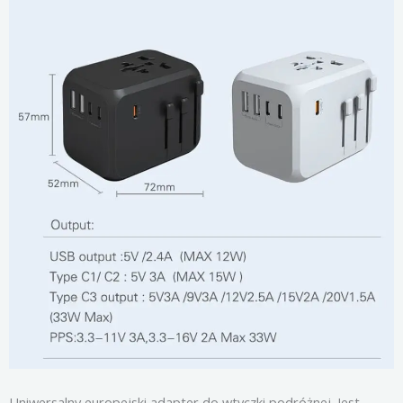
Uniwersalny europejski adapter do wtyczki podróżnej. Jest