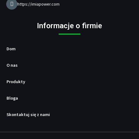
k
https://imiapower.com
U
S
B
Informacje o firmie
/
P
D
Dom
O nas
Produkty
Bloga
Skontaktuj się z nami