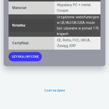
Wypalany PC + metal
Materiał:
Cooper
Urządzenie wielofunkcyjne
w UE/AU/UK/USA może
Notatka:
być używane w ponad 170
krajach
CE, Rohs, FCC, UKCA,
Certyfikat:
Zasięg, ERP
UZYSKAJ WYCENĘ
Czat na żywo