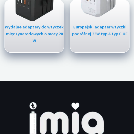
Wydajne adaptery do wtyczek
Europejski adapter wtyczki
międzynarodowych o mocy 20
podróżnej 33W typ A typ C UE
W