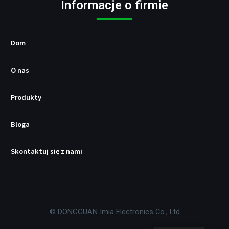
B
Informacje o firmie
/
P
D
Dom
O nas
Produkty
Bloga
Skontaktuj się z nami
© DONGGUAN Imia Electronics Co., Ltd