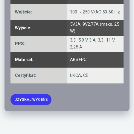
Wejście:
100 ~ 250 V/AC 50-60 Hz
5V3A, 9V2.77A (maks. 25
Wyjście:
W)
3,3–5,9 V 3 A, 3,3–11 V
PPS:
2,25 A
Materiał:
ABS+PC
Certyfikat:
UKCA, CE
UZYSKAJ WYCENĘ