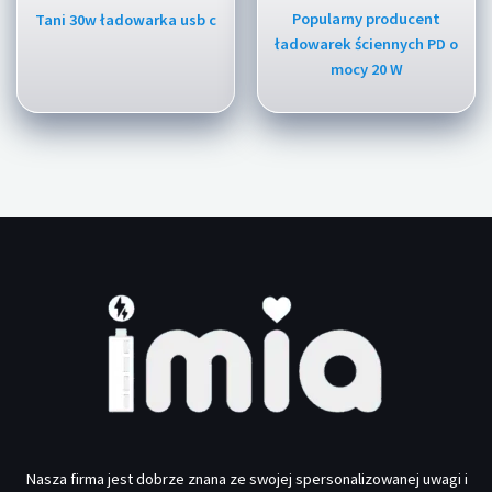
Popularny producent
Tani 30w ładowarka usb c
ładowarek ściennych PD o
mocy 20 W
Nasza firma jest dobrze znana ze swojej spersonalizowanej uwagi i