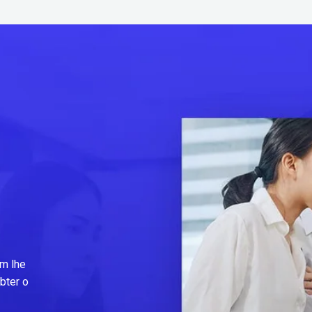
m lhe
bter o