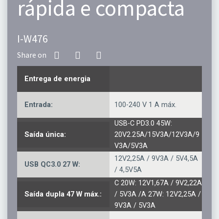
rápida e compacta
I-W476
Entrega de energia
Entrada:
100-240 V 1 A máx.
USB-C PD3.0 45W:
Saída única:
20V2.25A/15V3A/12V3A/9
V3A/5V3A
12V2,25A / 9V3A / 5V4,5A
USB QC3.0 27 W:
/ 4,5V5A
C 20W: 12V1,67A / 9V2,22A
Saída dupla 47 W máx.:
/ 5V3A /A 27W: 12V2,25A /
9V3A / 5V3A