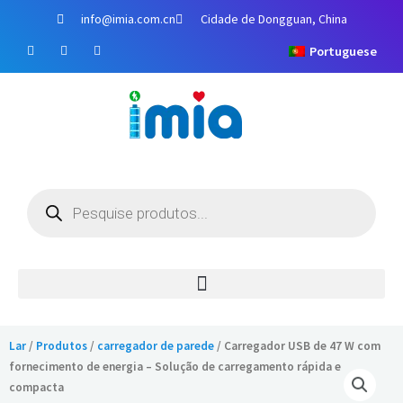
Ir
info@imia.com.cn
Cidade de Dongguan, China
para
F
Y
I
o
Portuguese
a
o
n
c
u
s
conteúdo
e
T
t
b
u
a
o
b
g
o
e
r
k
a
m
Pesquisa
de
produtos
Lar
/
Produtos
/
carregador de parede
/ Carregador USB de 47 W com
fornecimento de energia – Solução de carregamento rápida e
compacta