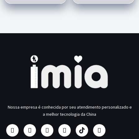
Nossa empresa é conhecida por seu atendimento personalizado e
a melhor tecnologia da China
F
I
Y
L
F
T
a
n
o
i
a
w