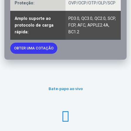
Proteção:
OVP/OCP/OTP/OLP/SCP
Amplo suporte ao
PD3.0, QC3.0, QC2.0, SCP,
protocolo de carga
FCP, AFC, APPLE2.4A,
rápida:
BC1.2
OBTER UMA COTAÇÃO
Bate-papo ao vivo