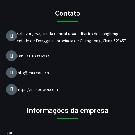
c
s
u
n
b
i
e
t
T
k
r
t
b
a
u
e
i
t
Contato
o
g
b
d
c
e
o
r
e
i
a
r
k
a
n
n
Sala 201, 25#, Junda Central Road, distrito de Dongkeng,
m
t
cidade de Dongguan, província de Guangdong, China 523457
e
d
e
+86 151 1809 6837
c
a
r
info@imia.com.cn
r
e
g
https://imiapower.com
a
d
o
Informações da empresa
r
U
S
B
Lar