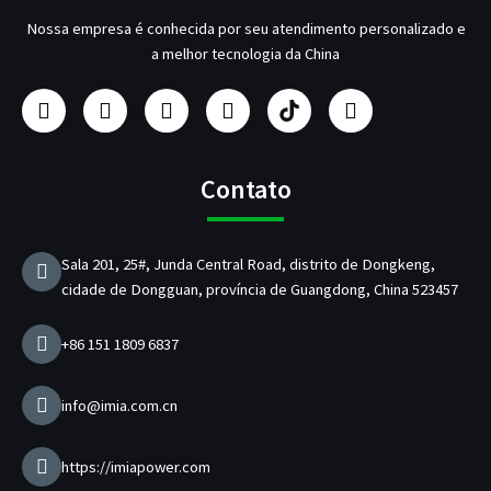
Nossa empresa é conhecida por seu atendimento personalizado e
a melhor tecnologia da China
F
I
Y
L
F
T
a
n
o
i
a
w
c
s
u
n
b
i
e
t
T
k
r
t
b
a
u
e
i
t
Contato
o
g
b
d
c
e
o
r
e
i
a
r
k
a
n
n
Sala 201, 25#, Junda Central Road, distrito de Dongkeng,
m
t
cidade de Dongguan, província de Guangdong, China 523457
e
d
e
+86 151 1809 6837
c
a
r
info@imia.com.cn
r
e
g
https://imiapower.com