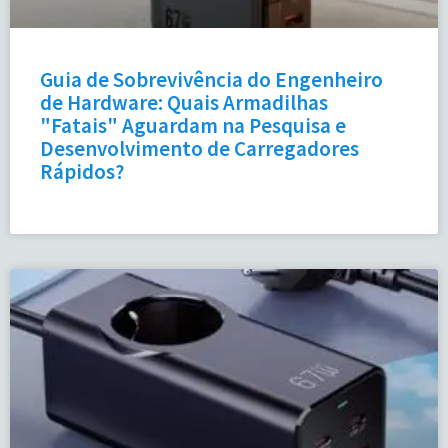
Guia de Sobrevivência do Engenheiro
de Hardware: Quais Armadilhas
"Fatais" Aguardam na Pesquisa e
Desenvolvimento de Carregadores
Rápidos?