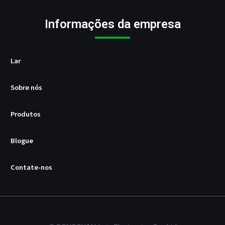
a
d
o
Informações da empresa
r
U
S
B
Lar
/
P
Sobre nós
D
Produtos
Blogue
Contate-nos