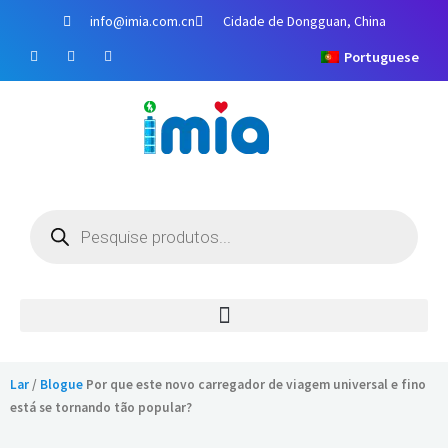
Ir
info@imia.com.cn
Cidade de Dongguan, China
para
F
Y
I
o
Portuguese
a
o
n
c
u
s
conteúdo
e
T
t
b
u
a
o
b
g
o
e
r
k
a
m
Pesquisa
de
produtos
Lar
/
Blogue
Por que este novo carregador de viagem universal e fino
está se tornando tão popular?