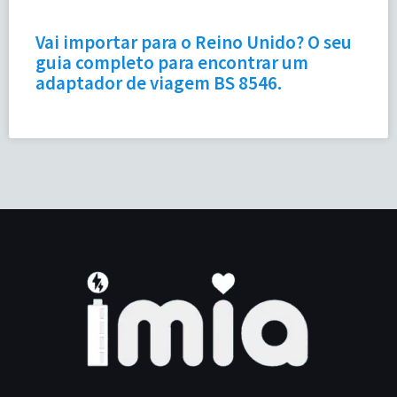
Vai importar para o Reino Unido? O seu
guia completo para encontrar um
adaptador de viagem BS 8546.