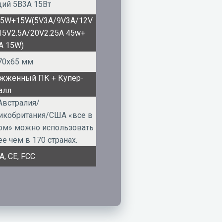
ий 5В3А 15Вт
5W+15W(5V3A/9V3A/12V
15V2.5A/20V2.25A 45w+
A 15W)
70x65 мм
жженный ПК + Купер-
алл
Австралия/
икобритания/США «все в
ом» можно использовать
ее чем в 170 странах.
A, CE, FCC