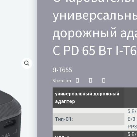
универсальн
дорожный ад
C PD 65 Вт I-T
Я-Т655
универсальный дорожный
адаптер
5 В/
Тип-C1:
В/3 
PPS
5 В/