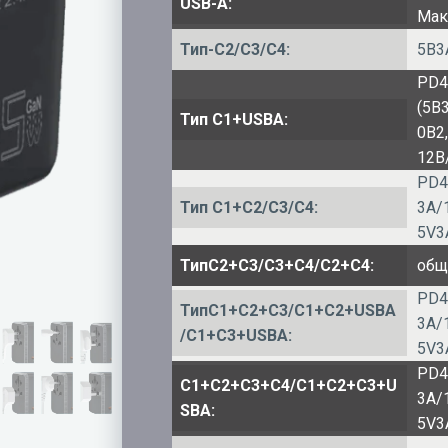
USB-А:
Макс
Тип-C2/C3/C4:
5В3
PD4
(5В
Тип C1+USBA:
0В2
12В
PD4
Тип C1+C2/C3/C4:
3A/
5V3
ТипC2+C3/C3+C4/C2+C4:
общ
PD4
ТипC1+C2+C3/C1+C2+USBA
3A/
/C1+C3+USBA:
5V3
PD4
C1+C2+C3+C4/C1+C2+C3+U
3A/
SBA:
5V3