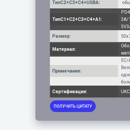
ТипC2+C3+C4+USBA:
общ
PD4
ТипC1+C2+C3+C4+A1:
3A/
5V3
Размер:
50x
Обо
Материал:
мет
ЕС/
Вел
Примечание:
одн
бол
Сертификация:
UKC
ПОЛУЧИТЬ ЦИТАТУ