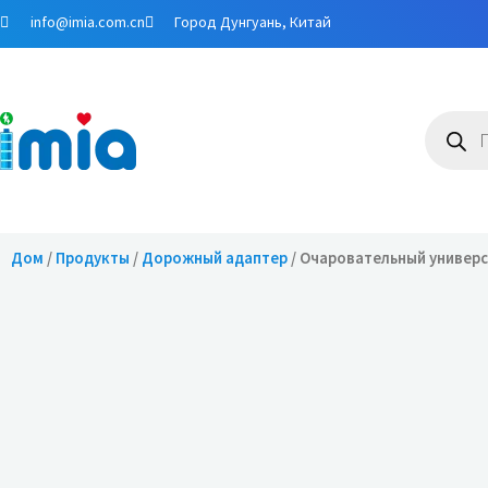
Перейти
info@imia.com.cn
Город Дунгуань, Китай
к
содержимому
Поиск
товаро
Дом
/
Продукты
/
Дорожный адаптер
/ Очаровательный универс