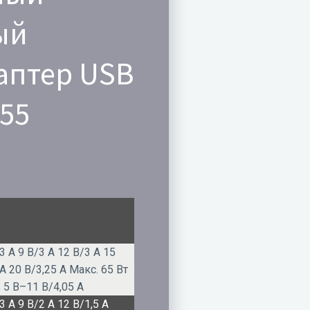
ый
аптер USB
655
3 А 9 В/3 А 12 В/3 А 15
А 20 В/3,25 А Макс. 65 Вт
 5 В–11 В/4,05 А
3 А 9 В/2 А 12 В/1,5 А