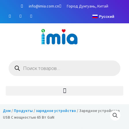
Перейти
info@imia.com.cn
Город Дунгуань, Китай
к
Ф
Y
И
содержимому
Русский
е
o
н
й
u
с
с
T
т
б
u
а
у
b
г
к
e
р
а
м
Поиск
товаров
Дом
/
Продукты
/
зарядное устройство
/ Зарядное устройство
USB C мощностью 65 Вт GaN