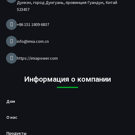
Дункэн, город Дунгуань, провинция Гуандун, Китай
т
е
523457
л
ь
+86 151 1809 6837
з
а
р
info@imia.com.cn
я
д
н
https://imiapower.com
о
г
о
Информация о компании
у
с
т
р
Дом
о
й
с
О нас
т
в
Продукты