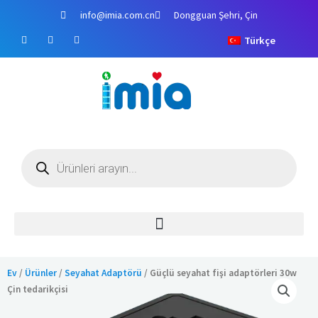
İçeriğe
info@imia.com.cn
Dongguan Şehri, Çin
atla
F
Y
i
Türkçe
a
o
n
c
u
s
e
t
t
b
u
a
o
b
g
o
e
r
k
a
m
Ürün
arama
Ev
/
Ürünler
/
Seyahat Adaptörü
/ Güçlü seyahat fişi adaptörleri 30w
Çin tedarikçisi