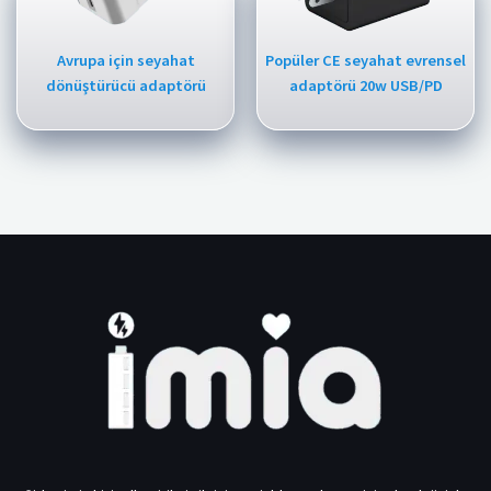
Avrupa için seyahat
Popüler CE seyahat evrensel
dönüştürücü adaptörü
adaptörü 20w USB/PD