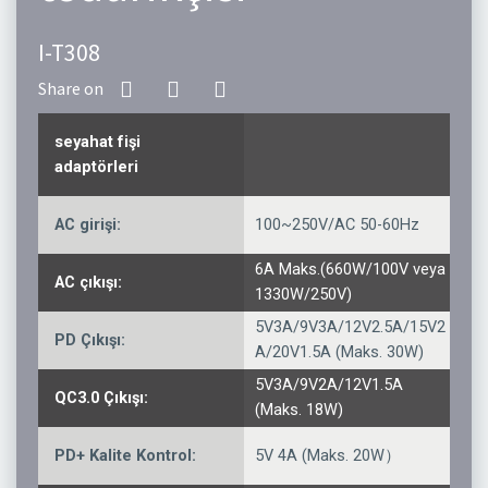
I-T308
seyahat fişi
adaptörleri
AC girişi:
100~250V/AC 50-60Hz
6A Maks.(660W/100V veya
AC çıkışı:
1330W/250V)
5V3A/9V3A/12V2.5A/15V2
PD Çıkışı:
A/20V1.5A (Maks. 30W)
5V3A/9V2A/12V1.5A
QC3.0 Çıkışı:
(Maks. 18W)
PD+ Kalite Kontrol:
5V 4A (Maks. 20W）