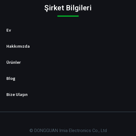
i
Şirket Bilgileri
c
i
s
i
Ev
Hakkımızda
Ürünler
Blog
Bize Ulaşın
© DONGGUAN Imia Electronics Co., Ltd