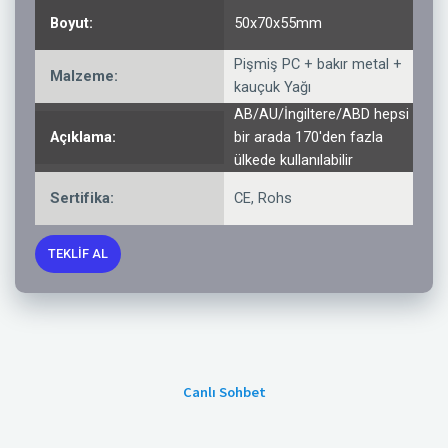
Boyut:
50x70x55mm
Pişmiş PC + bakır metal +
Malzeme:
kauçuk Yağı
AB/AU/İngiltere/ABD hepsi
Açıklama:
bir arada 170'den fazla
ülkede kullanılabilir
Sertifika:
CE, Rohs
TEKLIF AL
Canlı Sohbet