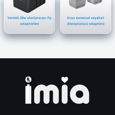
Verimli 20w uluslararası fiş
Ucuz evrensel seyahat
adaptörleri
dönüştürücü adaptörü