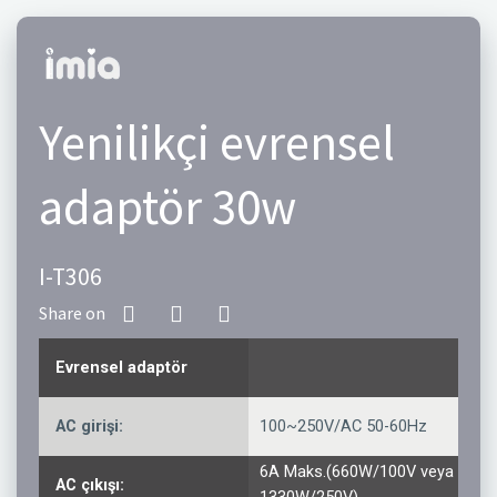
Yenilikçi evrensel
adaptör 30w
I-T306
Evrensel adaptör
AC girişi:
100~250V/AC 50-60Hz
6A Maks.(660W/100V veya
AC çıkışı: