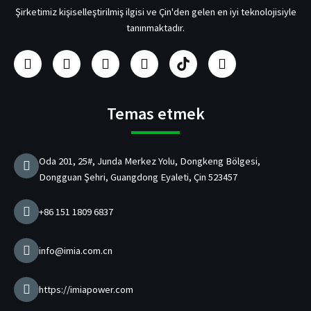
Şirketimiz kişiselleştirilmiş ilgisi ve Çin'den gelen en iyi teknolojisiyle
tanınmaktadır.
F
i
Y
L
U
h
a
n
o
i
s
e
c
s
u
n
b
y
e
t
t
k
/
e
b
a
u
e
p
c
Temas etmek
o
g
b
d
d
a
o
r
e
I
Ş
n
k
a
n
a
Oda 201, 25#, Junda Merkez Yolu, Dongkeng Bölgesi,
m
r
Dongguan Şehri, Guangdong Eyaleti, Çin 523457
j
C
i
+86 151 1809 6837
h
a
z
info@imia.com.cn
ı
Ü
r
https://imiapower.com
e