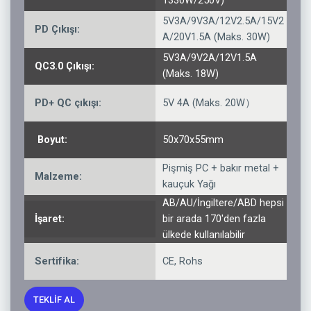
1330W/250V)
5V3A/9V3A/12V2.5A/15V2
PD Çıkışı:
A/20V1.5A (Maks. 30W)
5V3A/9V2A/12V1.5A
QC3.0 Çıkışı:
(Maks. 18W)
PD+ QC çıkışı:
5V 4A (Maks. 20W）
Boyut:
50x70x55mm
Pişmiş PC + bakır metal +
Malzeme:
kauçuk Yağı
AB/AU/İngiltere/ABD hepsi
İşaret:
bir arada 170'den fazla
ülkede kullanılabilir
Sertifika:
CE, Rohs
TEKLIF AL