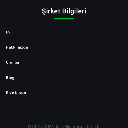
t
i
Şirket Bilgileri
c
i
s
i
Ev
Hakkımızda
Ürünler
Blog
Bize Ulaşın
© DONGGUAN Imia Electronics Co., Ltd