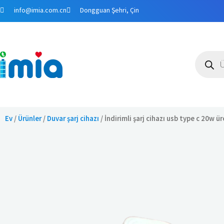
İçeriğe
info@imia.com.cn
Dongguan Şehri, Çin
atla
Ürün
arama
Ev
/
Ürünler
/
Duvar şarj cihazı
/ İndirimli şarj cihazı usb type c 20w ür