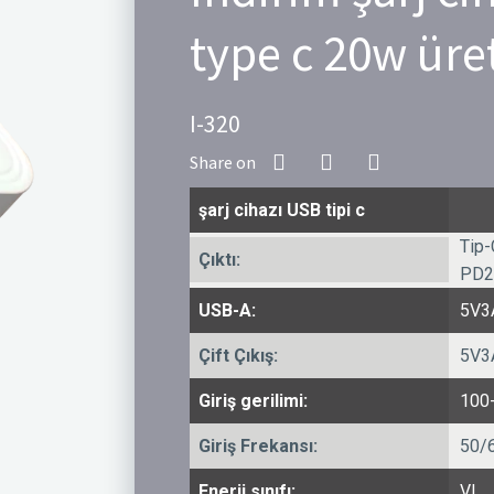
type c 20w üret
I-320
şarj cihazı USB tipi c
Tip
Çıktı:
PD
USB-A:
5V3
Çift Çıkış:
5V3
Giriş gerilimi:
100
Giriş Frekansı:
50/
Enerji sınıfı:
VI