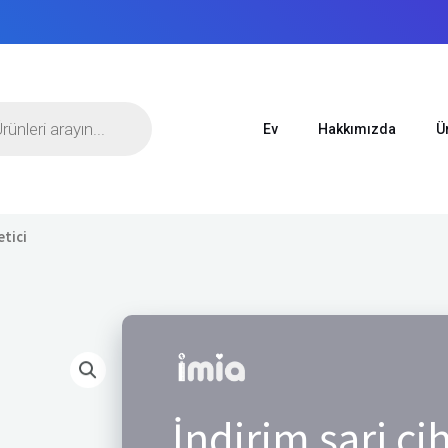
Ev
Hakkımızda
Ü
etici
İndirim şarj ci