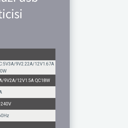
icisi
-C:5V3A/9V2.22A/12V1.67A
20W
A/9V2A/12V1.5A QC18W
A
-240V
60Hz