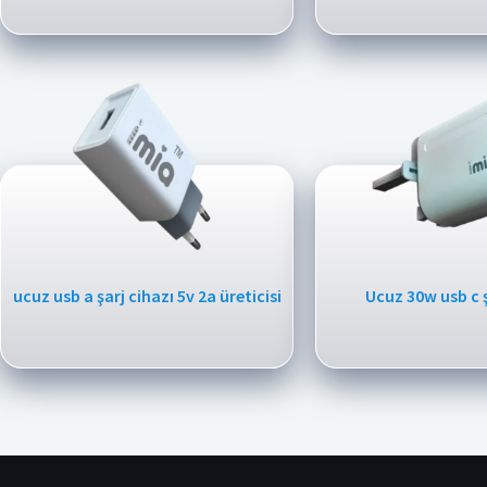
ucuz usb a şarj cihazı 5v 2a üreticisi
Ucuz 30w usb c ş