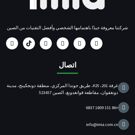
شركتنا معروفة جيدًا باهتمامها الشخصي وأفضل التقنيات من الصين
ف
ا
م
ي
ا
ت
ي
ن
و
ن
ل
و
س
س
ق
ك
ش
ي
ب
ت
ع
د
ر
ت
و
غ
Y
ي
ك
ر
اتصال
ك
ر
o
ن
ة
ا
u
ا
م
T
ل
غرفة 201، 25#، طريق جوندا المركزي، منطقة دونجكينج، مدينة
u
م
دونغقوان، مقاطعة قوانغدونغ، الصين 523457
b
ص
e
ن
ع
+86 151 1809 6837
ة
ل
ش
info@imia.com.cn
ا