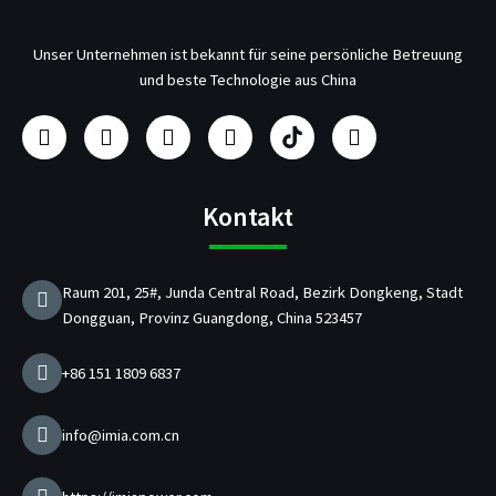
Unser Unternehmen ist bekannt für seine persönliche Betreuung
und beste Technologie aus China
F
I
Y
L
H
T
a
n
o
i
e
w
c
s
u
n
r
i
e
t
t
k
s
t
b
a
u
e
t
t
Kontakt
o
g
b
d
e
e
o
r
e
i
l
r
k
a
n
l
Raum 201, 25#, Junda Central Road, Bezirk Dongkeng, Stadt
m
e
Dongguan, Provinz Guangdong, China 523457
r
v
o
+86 151 1809 6837
n
U
S
info@imia.com.cn
B
-