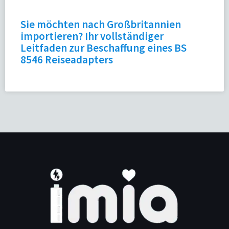
Sie möchten nach Großbritannien
importieren? Ihr vollständiger
Leitfaden zur Beschaffung eines BS
8546 Reiseadapters