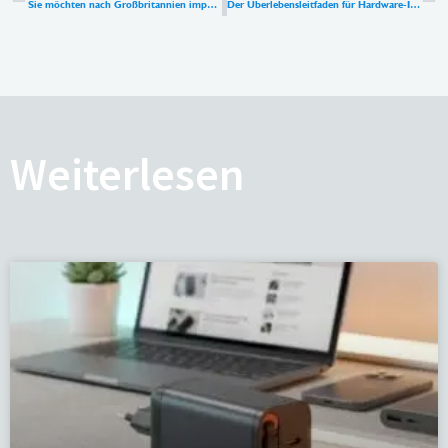
Sie möchten nach Großbritannien importieren? Ihr vollständiger Leitfaden zur Beschaffung eines BS 8546 Reiseadapters
Der Überlebensleitfaden für Hardware-Ingenieure: Welche “tödlichen” Fallstricke lauern in der Forschung und Entwicklung von Schnellladegeräten?
Weiterlesen