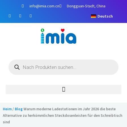
Zum
info@imia.com.cn
Dongguan-Stadt, China
Inhalt
F
Y
I
springen
Deutsch
a
o
n
c
u
s
e
t
t
b
u
a
o
b
g
o
e
r
k
a
m
Produktsuche
Heim
/
Blog
Warum moderne Ladestationen im Jahr 2026 die beste
Alternative zu herkömmlichen Steckdosenleisten für den Schreibtisch
sind