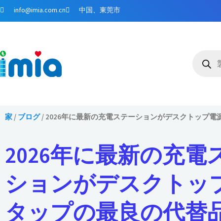
コ
info@imia.com.cn
中国、東莞市
ン
テ
ン
商
ツ
品
検
に
索
ス
キ
ッ
プ
家
/
ブログ
/ 2026年に最新の充電ステーションがデスクトップ
2026年に最新の充電
ションがデスクトッ
タップの最良の代替