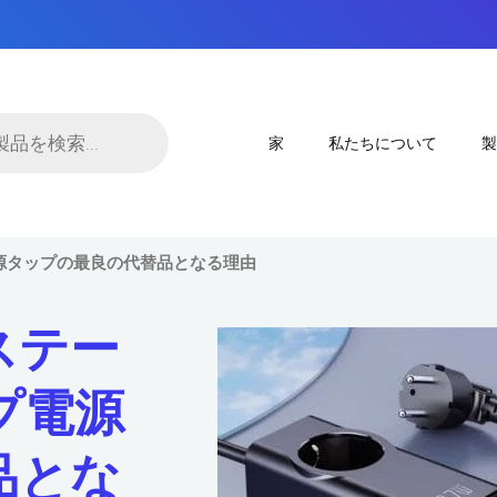
家
私たちについて
製
電源タップの最良の代替品となる理由
ステー
プ電源
品とな