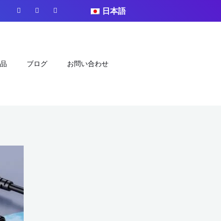
フ
ユ
イ
日本語
ェ
ー
ン
イ
チ
ス
ス
ュ
タ
ブ
ー
グ
ッ
ブ
ラ
ク
ム
品
ブログ
お問い合わせ