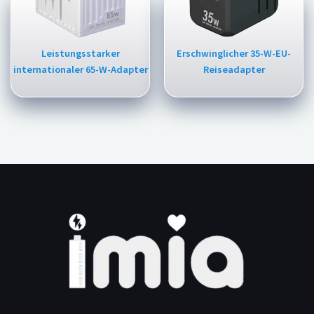
Leistungsstarker
Erschwinglicher 35-W-EU-
internationaler 65-W-Adapter
Reiseadapter