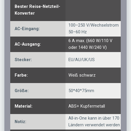
Bester Reise-Netzteil-
Konverter
100–250 V/Wechselstrom
AC-Eingang:
50–60 Hz
6 A max. (660 W/110 V
AC-Ausgang:
oder 1440 W/240 V)
Stecker:
EU/AU/UK/US
Farbe:
Weiß schwarz
Größe:
50*40*75mm
Material:
ABS+ Kupfermetall
All-in-One kann in über 170
Notiz:
Ländern verwendet werden