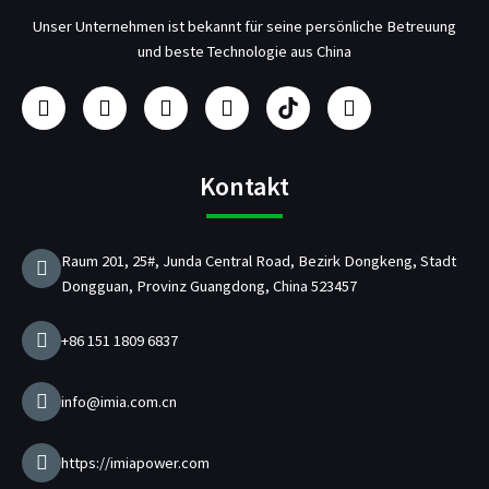
Unser Unternehmen ist bekannt für seine persönliche Betreuung
und beste Technologie aus China
F
I
Y
L
H
T
a
n
o
i
e
w
c
s
u
n
r
i
e
t
t
k
s
t
b
a
u
e
t
t
Kontakt
o
g
b
d
e
e
o
r
e
i
l
r
k
a
n
l
Raum 201, 25#, Junda Central Road, Bezirk Dongkeng, Stadt
m
e
Dongguan, Provinz Guangdong, China 523457
r
v
o
+86 151 1809 6837
n
U
S
info@imia.com.cn
B
-
/
https://imiapower.com
P