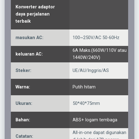
Konverter adaptor
daya perjalanan
terbaik
masukan AC:
100~250V/AC 50-60Hz
6A Maks.(660W/110V atau
keluaran AC:
1440W/240V)
Steker:
UE/AU/Inggris/AS
Warna:
Putih hitam
Ukuran:
50*40*75mm
Bahan:
ABS+ logam tembaga
All-in-one dapat digunakan
Catatan: