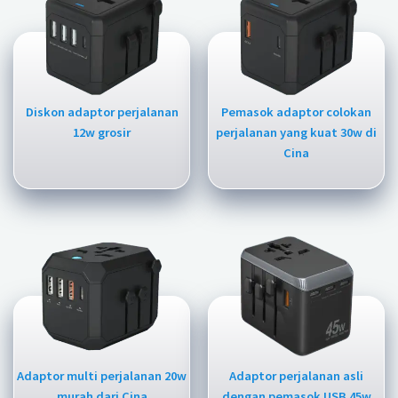
Diskon adaptor perjalanan
Pemasok adaptor colokan
12w grosir
perjalanan yang kuat 30w di
Cina
Adaptor multi perjalanan 20w
Adaptor perjalanan asli
murah dari Cina
dengan pemasok USB 45w