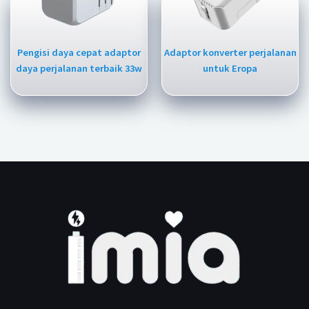
Pengisi daya cepat adaptor
Adaptor konverter perjalanan
daya perjalanan terbaik 33w
untuk Eropa