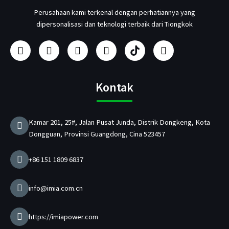
Perusahaan kami terkenal dengan perhatiannya yang
dipersonalisasi dan teknologi terbaik dari Tiongkok
F
I
Y
L
P
T
a
n
o
i
r
w
c
s
u
n
o
i
e
t
t
k
d
t
b
a
u
e
u
t
Kontak
o
g
b
d
s
e
o
r
e
i
e
r
k
a
n
n
Kamar 201, 25#, Jalan Pusat Junda, Distrik Dongkeng, Kota
m
P
Dongguan, Provinsi Guangdong, Cina 523457
e
n
g
+86 151 1809 6837
i
s
i
info@imia.com.cn
D
a
y
https://imiapower.com
a