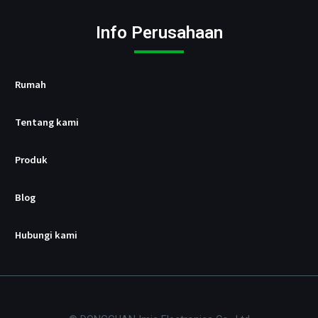
U
s
Info Perusahaan
b
/
p
d
Rumah
Tentang kami
Produk
Blog
Hubungi kami