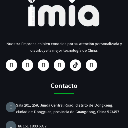
Nuestra Empresa es bien conocida por su atención personalizada y
distribuye la mejor tecnología de China.
F
I
Y
L
F
G
a
n
o
i
a
o
c
s
u
n
b
r
e
t
T
k
r
j
b
a
u
e
i
e
Contacto
o
g
b
d
c
o
o
r
e
I
a
k
a
n
n
Sala 201, 25#, Junda Central Road, distrito de Dongkeng,
m
t
ciudad de Dongguan, provincia de Guangdong, China 523457
e
d
e
+86 151 1809 6837