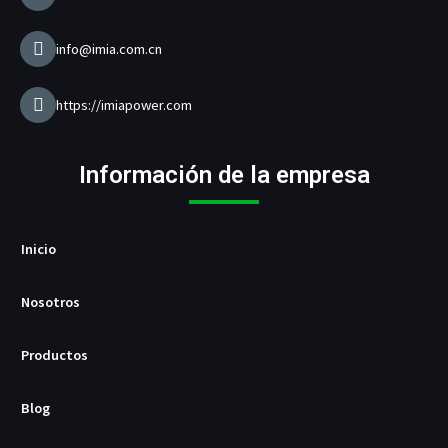
c
a
r
info@imia.com.cn
g
a
d
https://imiapower.com
o
r
U
Información de la empresa
S
B
/
P
Inicio
D
Nosotros
Productos
Blog