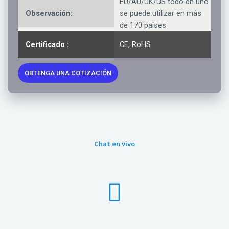
EU/AU/UK/US todo en uno
Observación:
se puede utilizar en más
de 170 países
Certificado :
CE, RoHS
OBTENGA UNA COTIZACIÓN
Chat en vivo