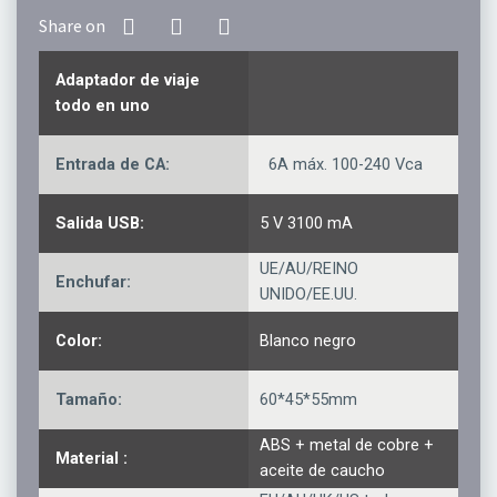
Adaptador de viaje
todo en uno
Entrada de CA:
6A máx. 100-240 Vca
Salida USB:
5 V 3100 mA
UE/AU/REINO
Enchufar:
UNIDO/EE.UU.
Color:
Blanco negro
Tamaño:
60*45*55mm
ABS + metal de cobre +
Material :
aceite de caucho