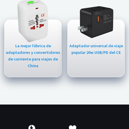
La mejor fábrica de
Adaptador universal de viaje
adaptadores y convertidores
popular 20w USB/PD del CE
de corriente para viajes de
China