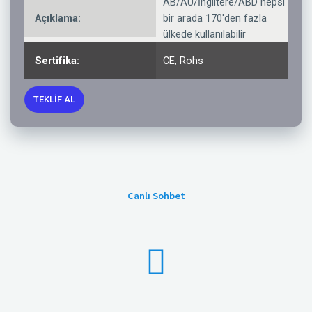
AB/AU/İngiltere/ABD hepsi
Açıklama:
bir arada 170'den fazla
ülkede kullanılabilir
Sertifika:
CE, Rohs
TEKLIF AL
Canlı Sohbet