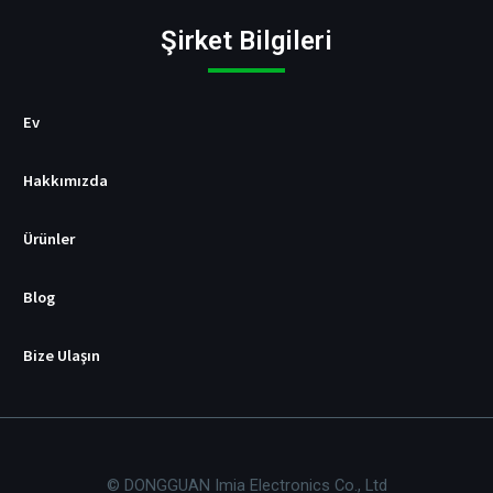
t
i
Şirket Bilgileri
c
i
s
i
Ev
Hakkımızda
Ürünler
Blog
Bize Ulaşın
© DONGGUAN Imia Electronics Co., Ltd