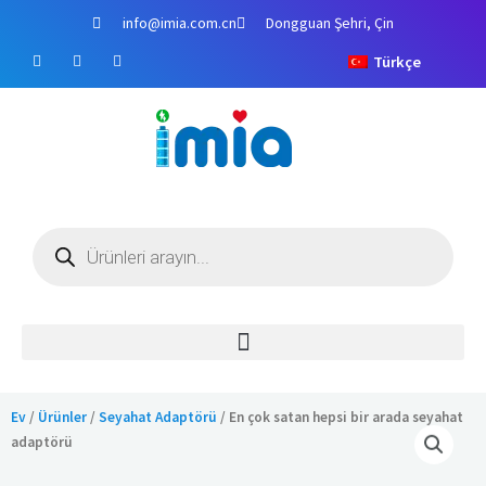
İçeriğe
info@imia.com.cn
Dongguan Şehri, Çin
atla
F
Y
i
Türkçe
a
o
n
c
u
s
e
t
t
b
u
a
o
b
g
o
e
r
k
a
m
Ürün
arama
Ev
/
Ürünler
/
Seyahat Adaptörü
/ En çok satan hepsi bir arada seyahat
adaptörü