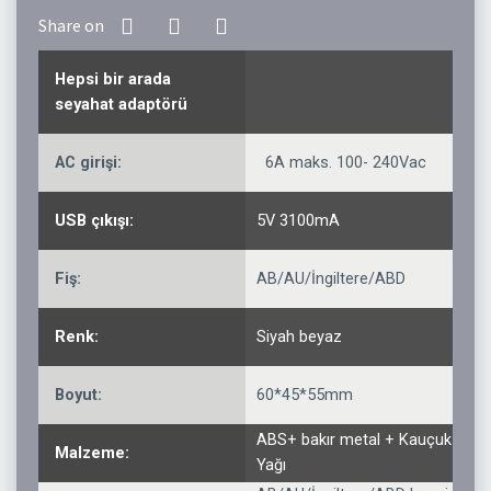
Hepsi bir arada
seyahat adaptörü
AC girişi:
6A maks. 100- 240Vac
USB çıkışı:
5V 3100mA
Fiş:
AB/AU/İngiltere/ABD
Renk:
Siyah beyaz
Boyut:
60*45*55mm
ABS+ bakır metal + Kauçuk
Malzeme:
Yağı