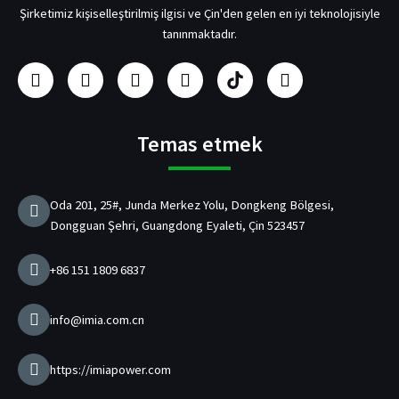
Şirketimiz kişiselleştirilmiş ilgisi ve Çin'den gelen en iyi teknolojisiyle
tanınmaktadır.
F
i
Y
L
U
h
a
n
o
i
s
e
c
s
u
n
b
y
e
t
t
k
/
e
b
a
u
e
p
c
Temas etmek
o
g
b
d
d
a
o
r
e
I
Ş
n
k
a
n
a
Oda 201, 25#, Junda Merkez Yolu, Dongkeng Bölgesi,
m
r
Dongguan Şehri, Guangdong Eyaleti, Çin 523457
j
C
i
+86 151 1809 6837
h
a
z
info@imia.com.cn
ı
Ü
r
https://imiapower.com
e