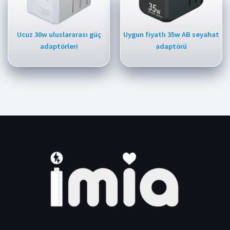
Ucuz 30w uluslararası güç
Uygun fiyatlı 35w AB seyahat
adaptörleri
adaptörü