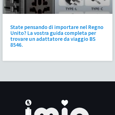
State pensando di importare nel Regno
Unito? La vostra guida completa per
trovare un adattatore da viaggio BS
8546.