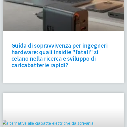
Guida di sopravvivenza per ingegneri
hardware: quali insidie "fatali" si
celano nella ricerca e sviluppo di
caricabatterie rapidi?