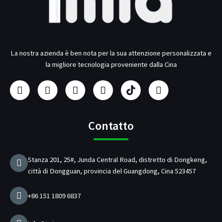
La nostra azienda è ben nota per la sua attenzione personalizzata e
la migliore tecnologia proveniente dalla Cina
F
I
Y
L
P
T
a
n
o
i
r
w
c
s
u
n
o
i
e
t
t
k
d
t
b
a
u
e
u
t
Contatto
o
g
b
d
t
e
o
r
e
i
t
r
k
a
n
o
Stanza 201, 25#, Junda Central Road, distretto di Dongkeng,
m
r
città di Dongguan, provincia del Guangdong, Cina 523457
e
d
i
+86 151 1809 6837
c
a