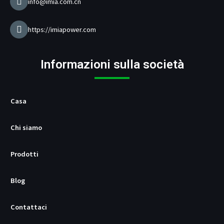
r
info@imia.com.cn
i
c
a
https://imiapower.com
b
a
t
Informazioni sulla società
t
e
r
i
Casa
e
U
Chi siamo
S
B
/
Prodotti
P
D
Blog
Contattaci