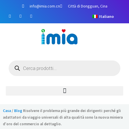
Salta
info@imia.com.cn
Città di Dongguan, Cina
al
F
Y
I
contenuto
Italiano
a
o
n
c
u
s
e
t
t
b
u
a
o
b
g
o
e
r
k
a
m
Ricerca
prodotti
Casa
/
Blog
Risolvere il problema più grande dei dirigenti: perché gli
adattatori da viaggio universali di alta qualità sono la nuova miniera
d'oro del commercio al dettaglio.