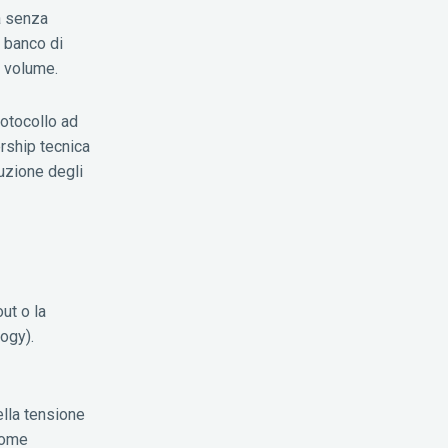
a senza
n banco di
o volume.
rotocollo ad
rship tecnica
duzione degli
ut o la
ogy).
ella tensione
come