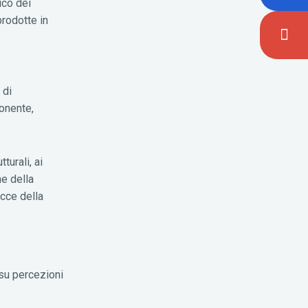
ico dei
prodotte in
 di
ponente,
turali, ai
ne della
cce della
 su percezioni