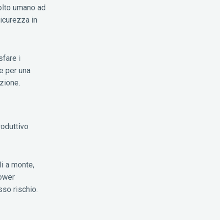
olto umano ad
sicurezza in
sfare i
re per una
zione.
roduttivo
li a monte,
Power
sso rischio.