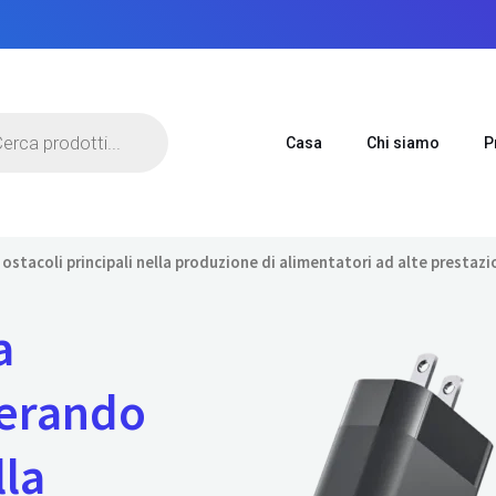
Casa
Chi siamo
P
stacoli principali nella produzione di alimentatori ad alte prestazi
a
perando
lla