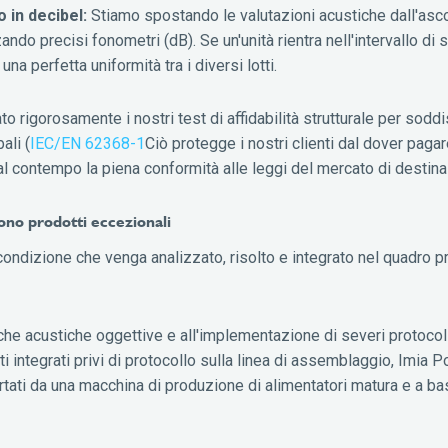
 in decibel:
Stiamo spostando le valutazioni acustiche dall'asc
zando precisi fonometri (dB). Se un'unità rientra nell'intervallo di 
a perfetta uniformità tra i diversi lotti.
o rigorosamente i nostri test di affidabilità strutturale per soddi
ali (
IEC/EN 62368-1
Ciò protegge i nostri clienti dal dover paga
 contempo la piena conformità alle leggi del mercato di destina
ono prodotti eccezionali
condizione che venga analizzato, risolto e integrato nel quadro p
iche acustiche oggettive e all'implementazione di severi protocol
integrati privi di protocollo sulla linea di assemblaggio, Imia 
rtati da una macchina di produzione di alimentatori matura e a ba