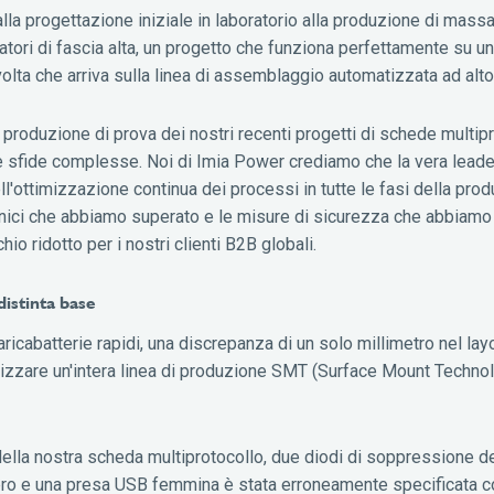
lla progettazione iniziale in laboratorio alla produzione di mass
atori di fascia alta, un progetto che funziona perfettamente su u
olta che arriva sulla linea di assemblaggio automatizzata ad alt
di produzione di prova dei nostri recenti progetti di schede multip
rse sfide complesse. Noi di Imia Power crediamo che la vera leade
ll'ottimizzazione continua dei processi in tutte le fasi della pro
 tecnici che abbiamo superato e le misure di sicurezza che abbiamo
io ridotto per i nostri clienti B2B globali.
distinta base
ricabatterie rapidi, una discrepanza di un solo millimetro nel layo
izzare un'intera linea di produzione SMT (Surface Mount Technol
della nostra scheda multiprotocollo, due diodi di soppressione d
mbro e una presa USB femmina è stata erroneamente specificata 