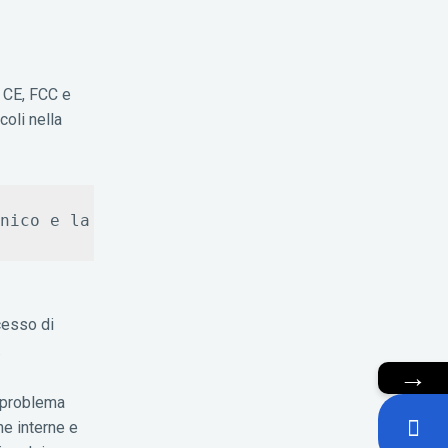
i CE, FCC e
oli nella
ocesso di
.
→
 problema
he interne e