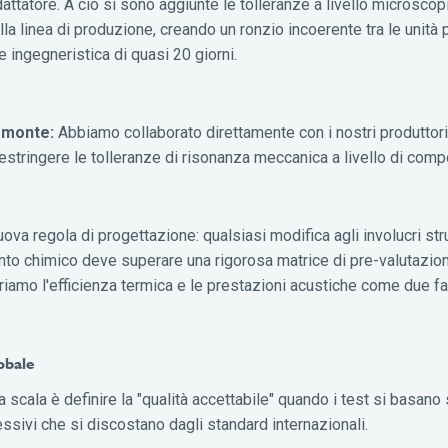
dattatore. A ciò si sono aggiunte le tolleranze a livello microscop
lla linea di produzione, creando un ronzio incoerente tra le unità 
e ingegneristica di quasi 20 giorni.
 monte:
Abbiamo collaborato direttamente con i nostri produttori
estringere le tolleranze di risonanza meccanica a livello di com
va regola di progettazione: qualsiasi modifica agli involucri strut
mento chimico deve superare una rigorosa matrice di pre-valutazio
iamo l'efficienza termica e le prestazioni acustiche come due fa
lobale
a scala è definire la "qualità accettabile" quando i test si basano
sivi che si discostano dagli standard internazionali.