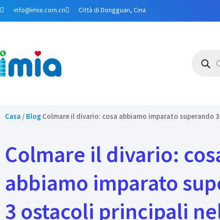
Salta
info@imia.com.cn
Città di Dongguan, Cina
al
contenuto
Ricerca
prodotti
Casa
/
Blog
Colmare il divario: cosa abbiamo imparato superando 3 o
Colmare il divario: cos
abbiamo imparato su
3 ostacoli principali ne