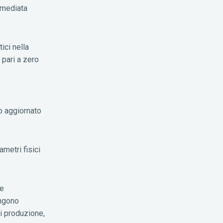
mmediata
ici nella
 pari a zero
mo aggiornato
ametri fisici
ne
engono
i produzione,