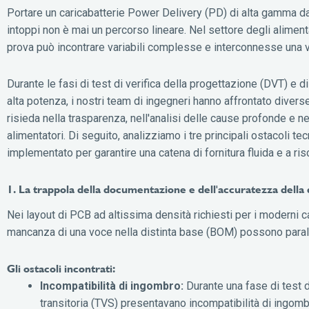
Portare un caricabatterie Power Delivery (PD) di alta gamma da
intoppi non è mai un percorso lineare. Nel settore degli aliment
prova può incontrare variabili complesse e interconnesse una v
Durante le fasi di test di verifica della progettazione (DVT) e 
alta potenza, i nostri team di ingegneri hanno affrontato dive
risieda nella trasparenza, nell'analisi delle cause profonde e ne
alimentatori. Di seguito, analizziamo i tre principali ostacoli
implementato per garantire una catena di fornitura fluida e a risch
1. La trappola della documentazione e dell'accuratezza della 
Nei layout di PCB ad altissima densità richiesti per i moderni ca
mancanza di una voce nella distinta base (BOM) possono paral
Gli ostacoli incontrati:
Incompatibilità di ingombro:
Durante una fase di test 
transitoria (TVS) presentavano incompatibilità di ingo