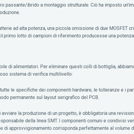
passante/ibrido a montaggio strutturale. Ciò ha imposto un'i
roduzione.
atterie ad alta potenza, una piccola omissione di due MOSFET crit
e il primo lotto di campioni di riferimento producesse una potenza
e di alimentatori. Per eliminare questi colli di bottiglia, abbia
oso sistema di verifica multilivello:
tutte le specifiche dei componenti hardware, le tolleranze e i par
odo permanente sul layout serigrafico del PCB.
 avviare la produzione di un progetto, è obbligatoria una revisio
e il responsabile della linea SMT. I componenti comuni e condivisi v
ume di approvvigionamento corrisponda perfettamente al volume d