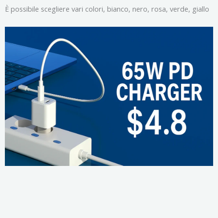
È possibile scegliere vari colori, bianco, nero, rosa, verde, giallo