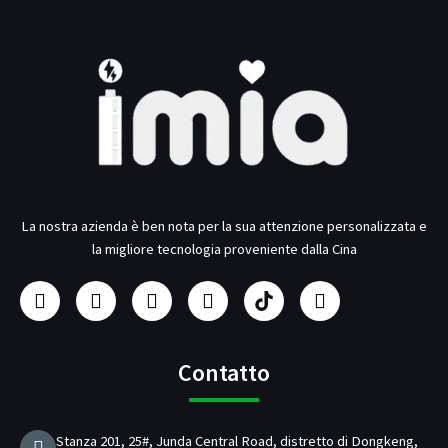
La nostra azienda è ben nota per la sua attenzione personalizzata e
la migliore tecnologia proveniente dalla Cina
F
I
Y
L
P
T
a
n
o
i
r
w
c
s
u
n
o
i
e
t
t
k
d
t
b
a
u
e
u
t
Contatto
o
g
b
d
t
e
o
r
e
i
t
r
k
a
n
o
Stanza 201, 25#, Junda Central Road, distretto di Dongkeng,