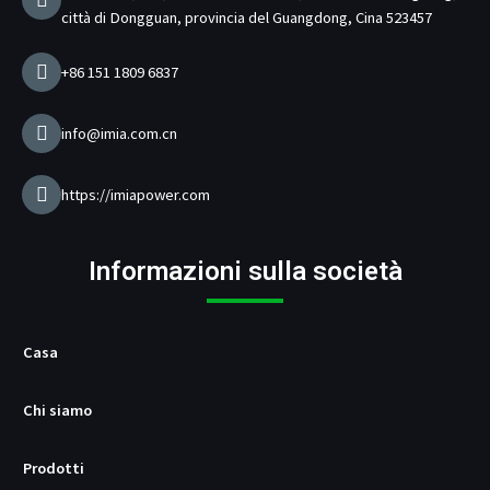
m
r
città di Dongguan, provincia del Guangdong, Cina 523457
e
d
i
+86 151 1809 6837
c
a
r
info@imia.com.cn
i
c
a
https://imiapower.com
b
a
t
Informazioni sulla società
t
e
r
i
Casa
e
U
Chi siamo
S
B
/
Prodotti
P