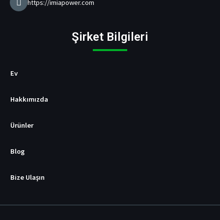
r
https://imiapower.com
e
t
i
Şirket Bilgileri
c
i
s
i
Ev
Hakkımızda
Ürünler
Blog
Bize Ulaşın