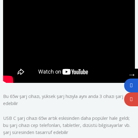
→
Bu 65w şarj cihazı, yüksek şarj hızıyla aynı anda 3 cihazı şarj
edebilir
USB C şarj cihazı 65w artık eskisinden daha popüler hale geldi;
bu şarj cihazı cep telefonları, tabletler, dizüstü bilgisayarlar vb.
şarj süresinden tasarruf edebilir