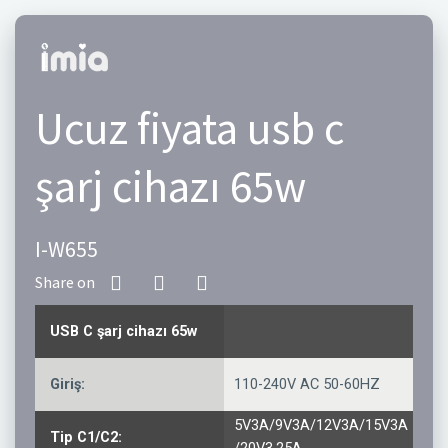
Ucuz fiyata usb c
şarj cihazı 65w
I-W655
USB C şarj cihazı 65w
Giriş:
110-240V AC 50-60HZ
5V3A/9V3A/12V3A/15V3A
Tip C1/C2: