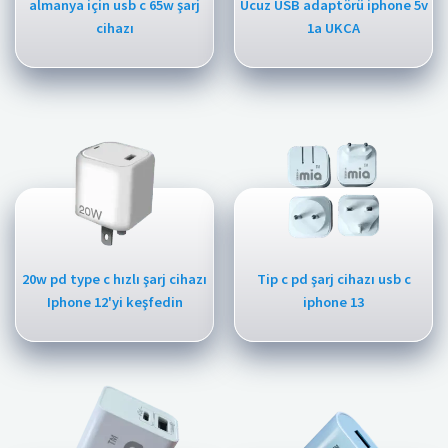
almanya için usb c 65w şarj
Ucuz USB adaptörü iphone 5v
cihazı
1a UKCA
20w pd type c hızlı şarj cihazı
Tip c pd şarj cihazı usb c
Iphone 12'yi keşfedin
iphone 13