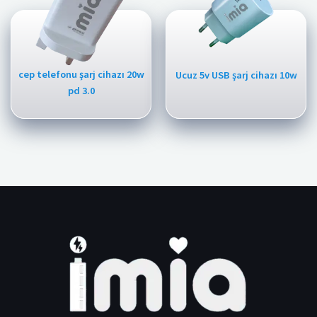
cep telefonu şarj cihazı 20w
Ucuz 5v USB şarj cihazı 10w
pd 3.0