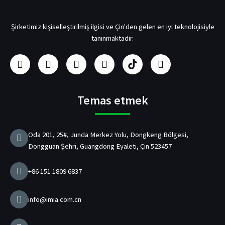
Şirketimiz kişiselleştirilmiş ilgisi ve Çin'den gelen en iyi teknolojisiyle
tanınmaktadır.
F
i
Y
L
U
h
a
n
o
i
s
e
c
s
u
n
b
y
e
t
t
k
/
e
b
a
u
e
p
c
Temas etmek
o
g
b
d
d
a
o
r
e
I
Ş
n
k
a
n
a
Oda 201, 25#, Junda Merkez Yolu, Dongkeng Bölgesi,
m
r
Dongguan Şehri, Guangdong Eyaleti, Çin 523457
j
C
i
+86 151 1809 6837
h
a
z
info@imia.com.cn
ı
Ü