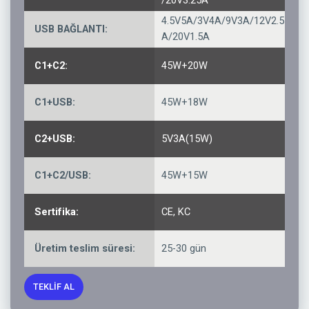
/20V3.25A
4.5V5A/3V4A/9V3A/12V2.5
USB BAĞLANTI:
A/20V1.5A
C1+C2:
45W+20W
C1+USB:
45W+18W
C2+USB:
5V3A(15W)
C1+C2/USB:
45W+15W
Sertifika:
CE, KC
Üretim teslim süresi:
25-30 gün
TEKLIF AL