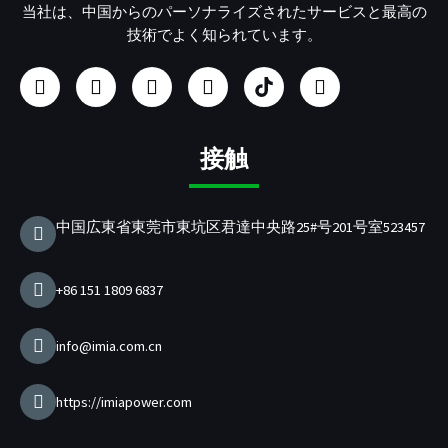
当社は、中国からのパーソナライズされたサービスと最高の
技術でよく知られています。
フ
イ
ユ
リ
U
ツ
ェ
ン
ー
ン
S
イ
イ
ス
チ
ク
B
ッ
ス
タ
ュ
ト
/
タ
ブ
グ
ー
イ
P
ー
接触
ッ
ラ
ブ
ン
D
ク
ム
充
電
中国広東省東莞市東坑区君達中央路25#号201号室523457
器
メ
ー
+86 151 1809 6837
カ
ー
info@imia.com.cn
https://imiapower.com