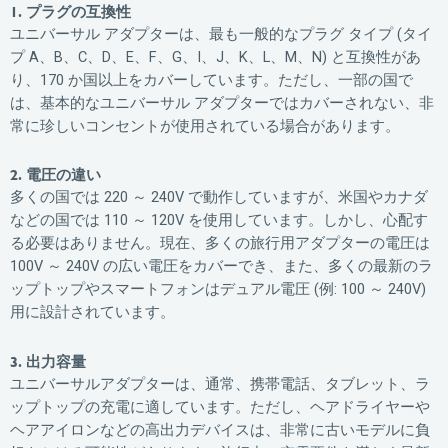
1.
プラグの互換性
ユニバーサル アダプターは、最も一般的なプラグ タイプ (タイ
プ A、B、C、D、E、F、G、I、J、K、L、M、N) と互換性があ
り、170 か国以上をカバーしています。ただし、一部の国で
は、基本的なユニバーサル アダプターではカバーされない、非
常に珍しいコンセントが使用されている場合があります。
2.
電圧の違い
多くの国では 220 ～ 240V で動作していますが、米国やカナダ
などの国では 110 ～ 120V を使用しています。しかし、心配す
る必要はありません。現在、多くの旅行用アダプターの電圧は
100V ～ 240V の広い電圧をカバーでき、また、多くの最新のラ
ップトップやスマートフォンはデュアル電圧 (例: 100 ～ 240V)
用に設計されています。
3.
出力容量
ユニバーサルアダプターは、通常、携帯電話、タブレット、ラ
ップトップの充電に適しています。ただし、ヘアドライヤーや
ヘアアイロンなどの高出力デバイスは、非常に古いモデルに負