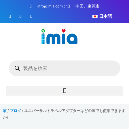
コ
info@imia.com.cn
中国、東莞市
ン
フ
ユ
イ
テ
日本語
ェ
ー
ン
イ
チ
ス
ン
ス
ュ
タ
ツ
ブ
ー
グ
ッ
ブ
ラ
に
ク
ム
ス
キ
ッ
商
プ
品
検
索
家
/
ブログ
/ ユニバーサルトラベルアダプターはどの国でも使用できます
か?