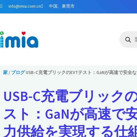
コ
info@imia.com.cn
中国、東莞市
ン
テ
ン
商
ツ
品
検
に
索
ス
キ
ッ
プ
家
/
ブログ
USB-C充電ブリックのEVTテスト：GaNが高速で安
USB-C充電ブリックの
スト：GaNが高速で
力供給を実現する仕