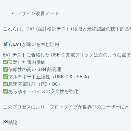
デザイン改善ノート
これらは、DVT (設計検証テスト) 段階と最終認証の技術的
7. EVTが違いを生む理由
EVT テストに合格した USB-C 充電ブリックは次のような
安定した電力供給
信頼性の高い GaN 熱管理
マルチポート互換性（USB-C & USB-A）
急速充電認証（PD / QC）
あらゆるデバイスの安全性を強化
このプロセスにより、プロトタイプが世界中のユーザーにと
結論