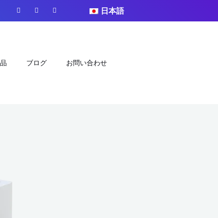
フ
ユ
イ
日本語
ェ
ー
ン
イ
チ
ス
ス
ュ
タ
ブ
ー
グ
ッ
ブ
ラ
ク
ム
品
ブログ
お問い合わせ