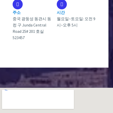
주소
시간
중국 광둥성 동관시 동
월요일~토요일: 오전 9
컹 구 Junda Central
시~오후 5시
Road 25# 201 호실
523457