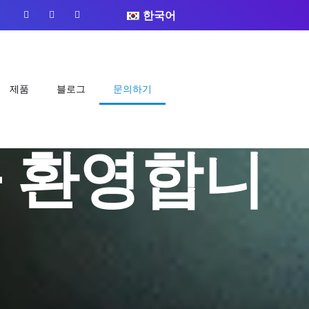
페
유
인
한국어
이
튜
스
스
브
타
북
그
램
제품
블로그
문의하기
을 환영합니