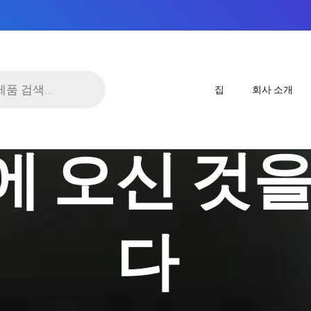
집
회사 소개
원에 오신 것
다