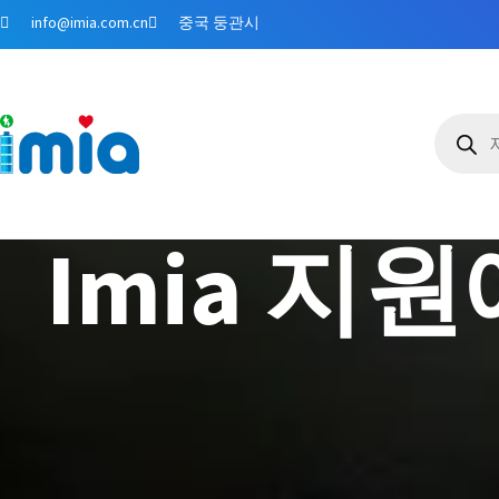
콘
info@imia.com.cn
중국 둥관시
텐
츠
로
제
건
품
검
너
색
뛰
기
Imia 지