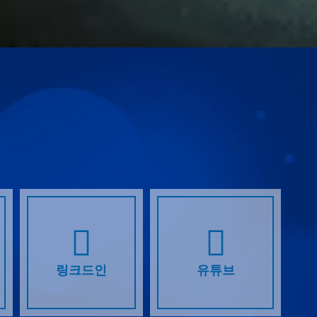
링크드인
유튜브