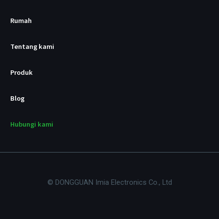
/
p
d
Rumah
Tentang kami
Produk
Blog
Hubungi kami
© DONGGUAN Imia Electronics Co., Ltd