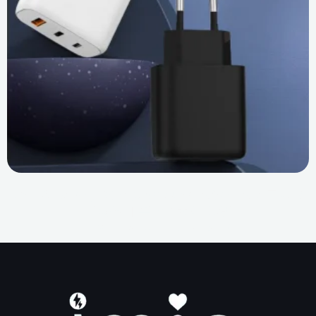
한국 시장 소싱: KC 인증 65W 단일 전압 충전기로 OEM
비용을 대폭 절감하는 방법
1
2
3
4
5
6
7
8
9
10