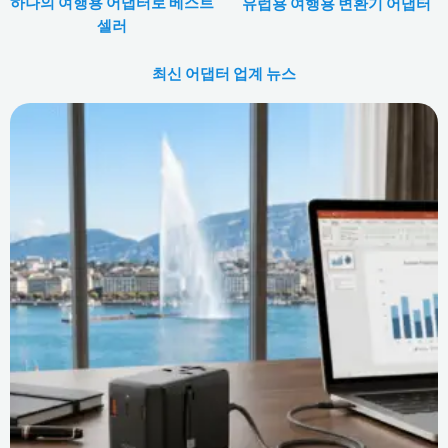
하나의 여행용 어댑터로 베스트
유럽용 여행용 변환기 어댑터
셀러
최신 어댑터 업계 뉴스
페
페
페
페
페
페
페
페
페
페
이
이
이
이
이
이
이
이
이
이
지
지
지
지
지
지
지
지
지
지