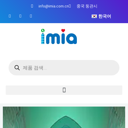
콘
info@imia.com.cn
중국 둥관시
텐
페
유
인
츠
한국어
이
튜
스
스
브
타
로
북
그
건
램
너
뛰
기
제
품
검
색