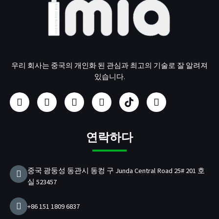
우리 회사는 중국의 개인화 된 관심과 최고의 기술로 잘 알려져
있습니다.
페
인
유
링
U
트
이
스
튜
크
S
위
스
타
브
드
B
터
북
그
인
/
램
P
연락하다
D
충
전
중국 광둥성 동관시 동컹 구 Junda Central Road 25# 201 호
기
실 523457
제
조
업
+86 151 1809 6837
체