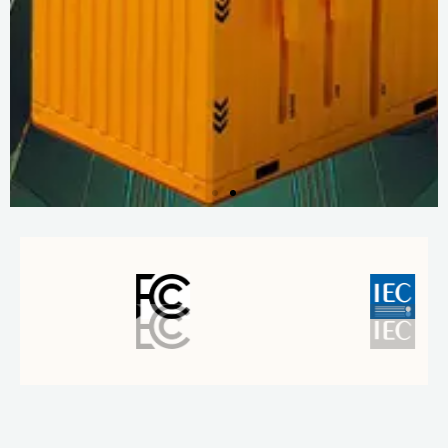
더
많
은
정
보