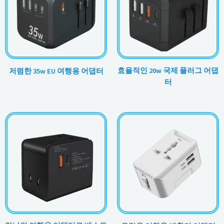
효율적인 20w 국제 플러그 어댑
저렴한 35w EU 여행용 어댑터
터