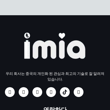
우리 회사는 중국의 개인화 된 관심과 최고의 기술로 잘 알려져
있습니다.
페
인
유
링
U
트
이
스
튜
크
S
위
스
타
브
드
B
터
북
그
인
/
램
P
연락하다