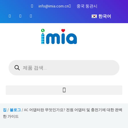
콘
info@imia.com.cn
중국 둥관시
텐
페
유
인
츠
한국어
이
튜
스
스
브
타
로
북
그
건
램
너
뛰
기
제
품
검
색
집
/
블로그
/ AC 어댑터란 무엇인가요? 전원 어댑터 및 충전기에 대한 완벽
한 가이드