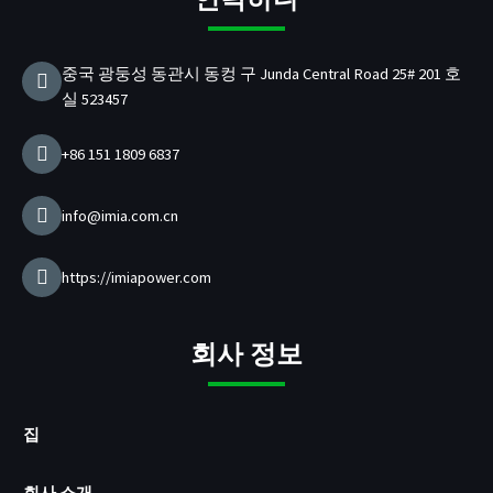
D
충
전
중국 광둥성 동관시 동컹 구 Junda Central Road 25# 201 호
기
실 523457
제
조
업
+86 151 1809 6837
체
info@imia.com.cn
https://imiapower.com
회사 정보
집