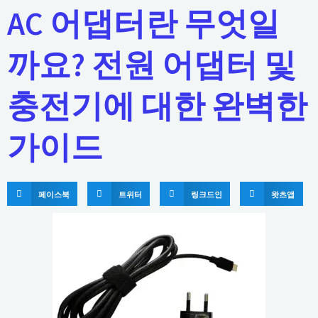
AC 어댑터란 무엇일
까요? 전원 어댑터 및
충전기에 대한 완벽한
가이드
페이스북
트위터
링크드인
왓츠앱