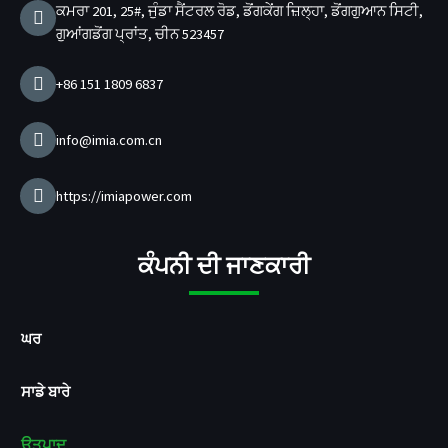
ਕਮਰਾ 201, 25#, ਜੁੰਡਾ ਸੈਂਟਰਲ ਰੋਡ, ਡੋਂਗਕੇਂਗ ਜ਼ਿਲ੍ਹਾ, ਡੋਂਗਗੁਆਨ ਸਿਟੀ,
m
ਜ
ਗੁਆਂਗਡੋਂਗ ਪ੍ਰਾਂਤ, ਚੀਨ 523457
ਰ
ਨਿ
ਰ
+86 151 1809 6837
ਮਾ
ਤਾ
info@imia.com.cn
https://imiapower.com
ਕੰਪਨੀ ਦੀ ਜਾਣਕਾਰੀ
ਘਰ
ਸਾਡੇ ਬਾਰੇ
ਉਤਪਾਦ