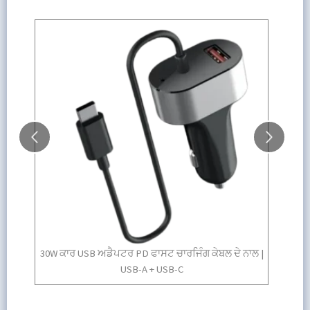
SB ਅਡੈਪਟਰ PD ਫਾਸਟ ਚਾਰਜਿੰਗ ਕੇਬਲ ਦੇ ਨਾਲ |
ਸੰਖੇਪ 17W ਯਾਤਰਾ ਅਡੈਪਟਰ
USB-A + USB-C
ਚਾਰਜਿ