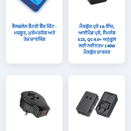
ਵੈਲਡਲੇਸ ਬੈਟਰੀ ਬੈਂਕ ਕਿੱਟ -
ਮੈਕਬੁੱਕ ਪ੍ਰੋ 16-ਇੰਚ,
ਮਜ਼ਬੂਤ, ਮੁਰੰਮਤਯੋਗ ਅਤੇ
ਆਈਪੈਡ ਪ੍ਰੋ, ਸੈਮਸੰਗ
ਤੇਜ਼ ਚਾਰਜਿੰਗ
S23, QC4.0+ ਅਨੁਕੂਲ
ਲਈ ਨਵੀਨਤਮ 140W
ਮੈਕਬੁੱਕ ਚਾਰਜਰ