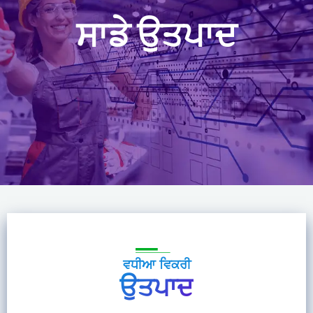
ਸਾਡੇ ਉਤਪਾਦ
ਵਧੀਆ ਵਿਕਰੀ
ਉਤਪਾਦ