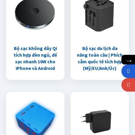
Bộ sạc không dây Qi
Bộ sạc du lịch đa
tích hợp đèn ngủ, đế
năng toàn cầu | Phích
→
sạc nhanh 10W cho
cắm quốc tế tích hợp
iPhone và Android
(Mỹ/EU/Anh/Úc)