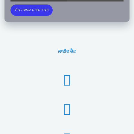
ਇੱਕ ਹਵਾਲਾ ਪ੍ਰਾਪਤ ਕਰੋ
ਲਾਈਵ ਚੈਟ