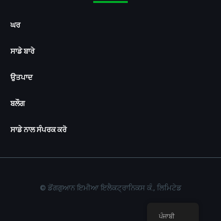
ਘਰ
ਸਾਡੇ ਬਾਰੇ
ਉਤਪਾਦ
ਬਲੌਗ
ਸਾਡੇ ਨਾਲ ਸੰਪਰਕ ਕਰੋ
© ਡੋਂਗਗੁਆਨ ਇਮੀਆ ਇਲੈਕਟ੍ਰਾਨਿਕਸ ਕੰ., ਲਿਮਿਟੇਡ
ਪੰਜਾਬੀ