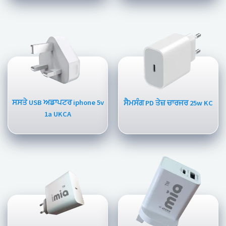
ਸਸਤੇ USB ਅਡਾਪਟਰ iphone 5v
ਸੈਮਸੰਗ PD ਤੇਜ਼ ਚਾਰਜਰ 25w KC
1a UKCA