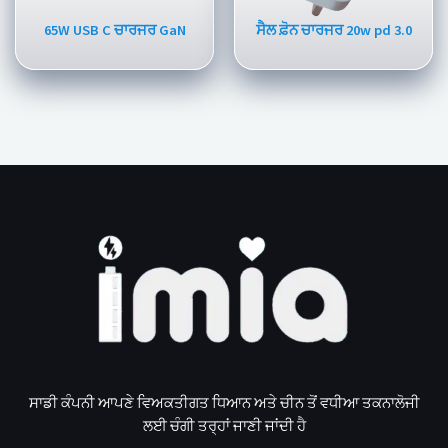
65W USB C ਚਾਰਜਰ GaN
ਸੈਲ ਫ਼ੋਨ ਚਾਰਜਰ 20w pd 3.0
ਸਾਡੀ ਕੰਪਨੀ ਆਪਣੇ ਵਿਅਕਤੀਗਤ ਧਿਆਨ ਅਤੇ ਚੀਨ ਤੋਂ ਵਧੀਆ ਤਕਨਾਲੋਜੀ
ਲਈ ਚੰਗੀ ਤਰ੍ਹਾਂ ਜਾਣੀ ਜਾਂਦੀ ਹੈ