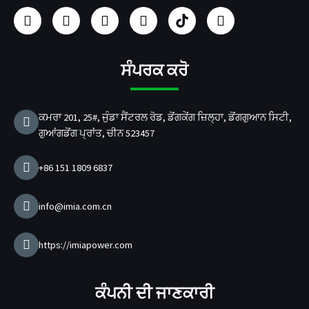
ਫੇ
I
ਯੂ
ਲਿੰ
U
ਟ
ਸ
n
ਟਿ
ਕ
S
ਵਿੱ
ਬੁੱ
s
ਊ
ਡ
B
ਟ
ਕ
t
ਬ
ਇ
/
ਰ
a
ਨ
p
ਸੰਪਰਕ ਕਰੋ
g
d
r
ਚਾ
a
ਰ
ਕਮਰਾ 201, 25#, ਜੁੰਡਾ ਸੈਂਟਰਲ ਰੋਡ, ਡੋਂਗਕੇਂਗ ਜ਼ਿਲ੍ਹਾ, ਡੋਂਗਗੁਆਨ ਸਿਟੀ,
m
ਜ
ਗੁਆਂਗਡੋਂਗ ਪ੍ਰਾਂਤ, ਚੀਨ 523457
ਰ
ਨਿ
ਰ
+86 151 1809 6837
ਮਾ
ਤਾ
info@imia.com.cn
https://imiapower.com
ਕੰਪਨੀ ਦੀ ਜਾਣਕਾਰੀ