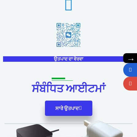
→
ਉਤਪਾਦ ਦਾ ਵੇਰਵਾ
ਸੰਬੰਧਿਤ ਆਈਟਮਾਂ
ਸਾਰੇ ਉਤਪਾਦ