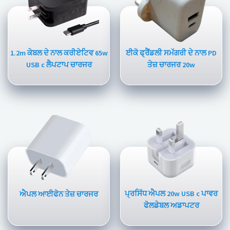
1.2m ਕੇਬਲ ਦੇ ਨਾਲ ਕਰੀਏਟਿਵ 65w
ਈਕੋ ਫ੍ਰੈਂਡਲੀ ਸਮੱਗਰੀ ਦੇ ਨਾਲ PD
USB c ਲੈਪਟਾਪ ਚਾਰਜਰ
ਤੇਜ਼ ਚਾਰਜਰ 20w
ਪ੍ਰਸਿੱਧ ਐਪਲ 20w USB c ਪਾਵਰ
ਐਪਲ ਆਈਫੋਨ ਤੇਜ਼ ਚਾਰਜਰ
ਫੋਲਡੇਬਲ ਅਡਾਪਟਰ