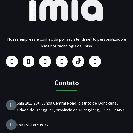
Nossa empresa é conhecida por seu atendimento personalizado e
a melhor tecnologia da China
F
I
Y
L
F
T
a
n
o
i
a
w
c
s
u
n
b
i
e
t
T
k
r
t
b
a
u
e
i
t
Contato
o
g
b
d
c
e
o
r
e
i
a
r
k
a
n
n
Sala 201, 25#, Junda Central Road, distrito de Dongkeng,
m
t
cidade de Dongguan, província de Guangdong, China 523457
e
d
e
+86 151 1809 6837
c