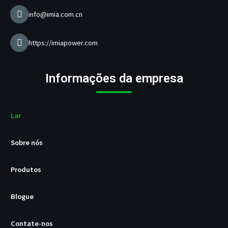
a
r
info@imia.com.cn
r
e
g
https://imiapower.com
a
d
o
Informações da empresa
r
U
S
B
Lar
/
P
Sobre nós
D
Produtos
Blogue
Contate-nos