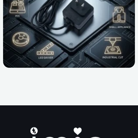
Quais setores precisam de desenvolvimento de fontes
de alimentação? Um guia completo para empresas
(B2B).
1
2
3
4
5
6
7
8
9
10