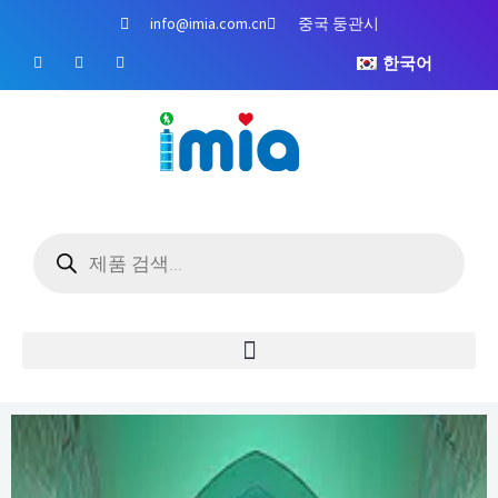
콘
info@imia.com.cn
중국 둥관시
텐
페
유
인
츠
한국어
이
튜
스
스
브
타
로
북
그
건
램
너
뛰
기
제
품
검
색