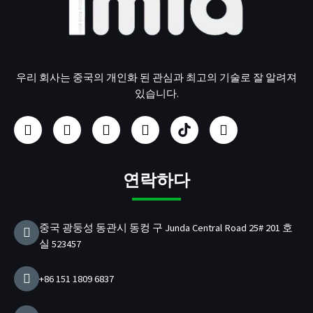
우리 회사는 중국의 개인화 된 관심과 최고의 기술로 잘 알려져
있습니다.
페
인
유
링
U
트
이
스
튜
크
S
위
스
타
브
드
B
터
북
그
인
/
램
P
연락하다
D
충
전
중국 광둥성 동관시 동컹 구 Junda Central Road 25# 201 호
기
실 523457
제
조
업
+86 151 1809 6837
체