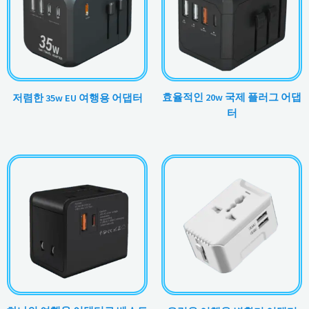
효율적인 20w 국제 플러그 어댑
저렴한 35w EU 여행용 어댑터
터