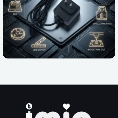
전력 공급 개발이 필요한 산업은 무엇일까요? 종합적인
B2B 가이드
1
2
3
4
5
6
7
8
9
10