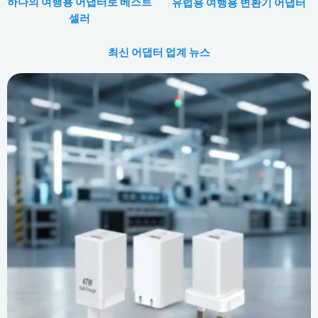
하나의 여행용 어댑터로 베스트
유럽용 여행용 변환기 어댑터
셀러
최신 어댑터 업계 뉴스
페
페
페
페
페
페
페
페
페
페
이
이
이
이
이
이
이
이
이
이
지
지
지
지
지
지
지
지
지
지