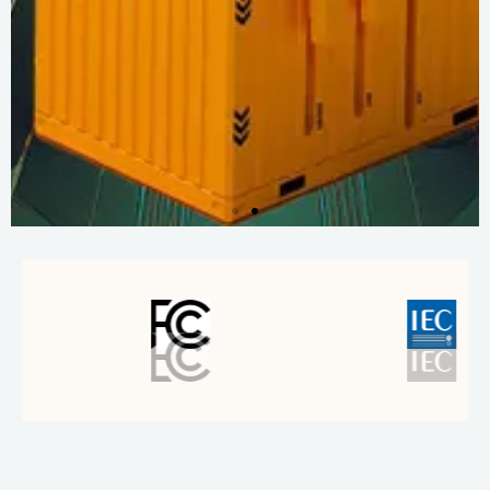
더
많
은
정
보