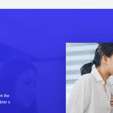
m lhe
bter o