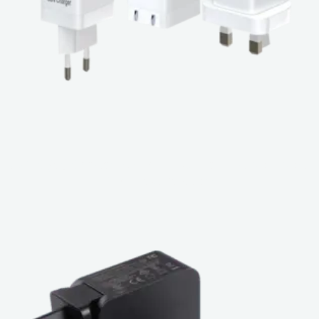
USB-C Şarj Cihazları için EVT Testi: GaN Hızlı ve Güvenli
Gücü Nasıl Sağlıyor?