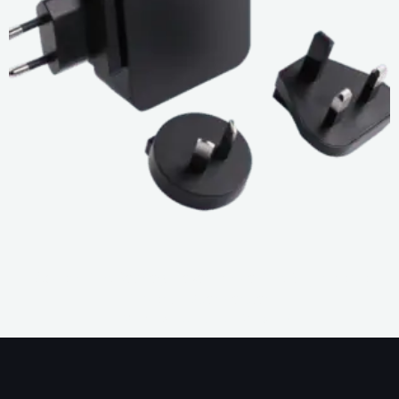
Modern Güç Kaynağı Tasarımında Güç Düşürme ve
Güvenlik Standartları
1
2
3
4
5
6
7
8
9
10