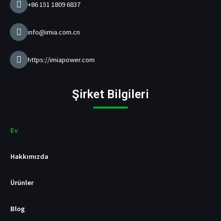
i
+86 151 1809 6837
h
a
z
info@imia.com.cn
ı
Ü
r
https://imiapower.com
e
t
i
Şirket Bilgileri
c
i
s
i
Ev
Hakkımızda
Ürünler
Blog