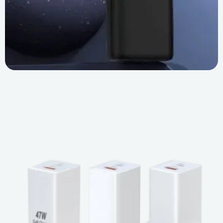
USB PD PPS Nedir? Samsung Hızlı Şarj İçin Kritik mi?