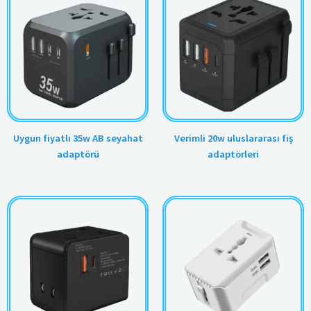
Uygun fiyatlı 35w AB seyahat
Verimli 20w uluslararası fiş
adaptörü
adaptörleri