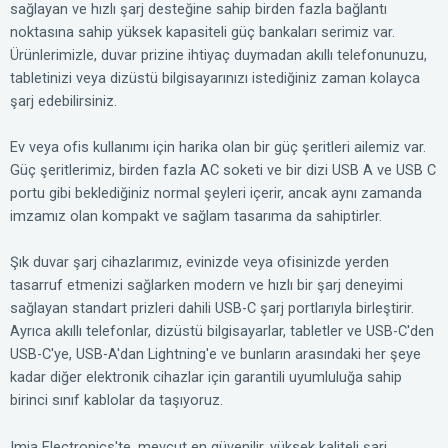
sağlayan ve hızlı şarj desteğine sahip birden fazla bağlantı
noktasına sahip yüksek kapasiteli güç bankaları serimiz var.
Ürünlerimizle, duvar prizine ihtiyaç duymadan akıllı telefonunuzu,
tabletinizi veya dizüstü bilgisayarınızı istediğiniz zaman kolayca
şarj edebilirsiniz.
Ev veya ofis kullanımı için harika olan bir güç şeritleri ailemiz var.
Güç şeritlerimiz, birden fazla AC soketi ve bir dizi USB A ve USB C
portu gibi beklediğiniz normal şeyleri içerir, ancak aynı zamanda
imzamız olan kompakt ve sağlam tasarıma da sahiptirler.
Şık duvar şarj cihazlarımız, evinizde veya ofisinizde yerden
tasarruf etmenizi sağlarken modern ve hızlı bir şarj deneyimi
sağlayan standart prizleri dahili USB-C şarj portlarıyla birleştirir.
Ayrıca akıllı telefonlar, dizüstü bilgisayarlar, tabletler ve USB-C'den
USB-C'ye, USB-A'dan Lightning'e ve bunların arasındaki her şeye
kadar diğer elektronik cihazlar için garantili uyumluluğa sahip
birinci sınıf kablolar da taşıyoruz.
Imia Electronics'te, mevcut en güvenilir, yüksek kaliteli şarj