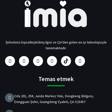
Şirketimiz kişiselleştirilmiş ilgisi ve Çin'den gelen en iyi teknolojisiyle
tanınmaktadır.
F
i
Y
L
U
h
a
n
o
i
s
e
c
s
u
n
b
y
e
t
t
k
/
e
b
a
u
e
p
c
Temas etmek
o
g
b
d
d
a
o
r
e
I
Ş
n
k
a
n
a
Oda 201, 25#, Junda Merkez Yolu, Dongkeng Bölgesi,
m
r
Dongguan Şehri, Guangdong Eyaleti, Çin 523457
j
C